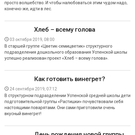
просто волшебство. И чтобы налюбоваться этим чудом надо,
БЕЗОПАСНОСТЬ
конечно-же, идти в лес.
СПОРТ
Хлеб – всему голова
АРХИВ PDF
03 октября 2019, 08:00
В старшей группе «Цветик-семицветик» cтруктурного
подразделения дошкольного образования Успенской школы
успешно реализован проект «Хлеб – всему голова».
Как готовить винегрет?
24 сентября 2019, 07:12
В структурном подразделении Успенской средней школы дети
подготовительной группы «Растишки» почувствовали себя
настоящими поварятами. Они сами приготовили очень
вкусный винегрет!
День рождения новой группы