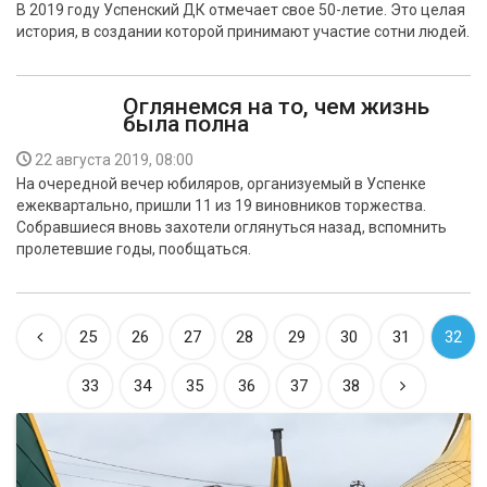
В 2019 году Успенский ДК отмечает свое 50-летие. Это целая
история, в создании которой принимают участие сотни людей.
Оглянемся на то, чем жизнь
была полна
22 августа 2019, 08:00
На очередной вечер юбиляров, организуемый в Успенке
ежеквартально, пришли 11 из 19 виновников торжества.
Собравшиеся вновь захотели оглянуться назад, вспомнить
пролетевшие годы, пообщаться.
25
26
27
28
29
30
31
32
33
34
35
36
37
38