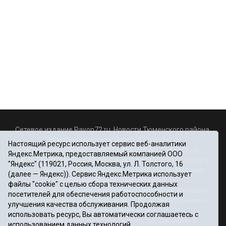
Сетевое издание Rayon72.ru. Новости Тюменского района.
Электронная почта:
Rayon72@yandex.ru
Настоящий ресурс использует сервис веб-аналитики
Регистрационный номер СМИ Эл № ФС77-67956 от
Яндекс.Метрика, предоставляемый компанией ООО
06.12.2016г., выдано Федеральной службой по надзору в
"Яндекс" (119021, Россия, Москва, ул. Л. Толстого, 16
сфере связи, информационных технологий и массовых
(далее — Яндекс)). Сервис Яндекс.Метрика использует
коммуникаций (Роскомнадзор)
файлы "cookie" с целью сбора технических данных
Учредитель: Автономная некоммерческая организация
посетителей для обеспечения работоспособности и
«Информационно-издательский центр «Красное знамя».
улучшения качества обслуживания. Продолжая
Главный редактор Некрасова Т. В.
использовать ресурс, Вы автоматически соглашаетесь с
Почтовый адрес: 625031 г.Тюмень. ул. Шишкова, 6
использованием данных технологий.