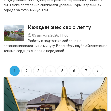
вода убывает: по водомерной рейке в Червишево – минус 2
см. Также постепенно снижается уровень Туры. В границах
города за сутки минус 3 см.
Каждый внес свою лепту
05 августа 2026, 11:00
Работы в подтопляемой зоне не
останавливаются ни на минуту. Волонтёры клуба «Княжевские
теплые сердца» снова на передовой.
1
2
3
4
5
6
7