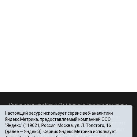
Сетевое издание Rayon72.ru. Новости Тюменского района.
Электронная почта:
Rayon72@yandex.ru
Настоящий ресурс использует сервис веб-аналитики
Регистрационный номер СМИ Эл № ФС77-67956 от
Яндекс.Метрика, предоставляемый компанией ООО
06.12.2016г., выдано Федеральной службой по надзору в
"Яндекс" (119021, Россия, Москва, ул. Л. Толстого, 16
сфере связи, информационных технологий и массовых
(далее — Яндекс)). Сервис Яндекс.Метрика использует
коммуникаций (Роскомнадзор)