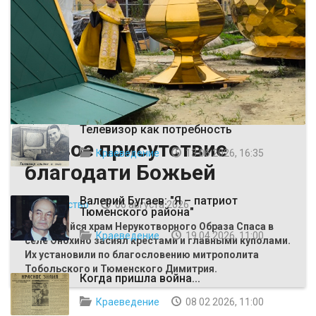
ВЫБОР РЕДАКЦИИ
Телевизор как потребность
Живое присутствие
Краеведение
13 06 2026, 16:35
благодати Божьей
Валерий Бугаев: "Я – патриот
Общество
06 августа 2026
Тюменского района"
Строящийся храм Нерукотворного Образа Спаса в
Краеведение
19 04 2026, 11:00
селе Онохино засиял крестами и главными куполами.
Их установили по благословению митрополита
Тобольского и Тюменского Димитрия.
Когда пришла война...
Краеведение
08 02 2026, 11:00