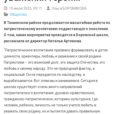
БЕЗОПАСНОСТЬ
10 июля 2025, 09:11
Ольга БОРОВИКОВА
Общество
СПОРТ
В Тюменском районе продолжается масштабная работа по
АРХИВ PDF
патриотическому воспитанию подрастающего поколения.
О том, какие мероприятия проводятся в Боровской школе,
рассказала ее директор Наталья Артемова.
"Патриотическое воспитание призвано формировать в детях
ценности, ориентиры, любовь и уважение к своей родине.
Патриотизм – это воинский долг, это защита Отечества, это
любовь к своему народу. Это не природный фактор, а
социальный. Он не передается по наследству, а
вырабатывается. Вот этим мы и занимаемся. Сегодня в
школах существует очень много направлений
патриотического воспитания: духовно-нравственное,
гражданско-патриотическое, историко-культурное, где
человек, ребенок, личность не только учится любить и
уважать свою родину, но и пытается давать правильную