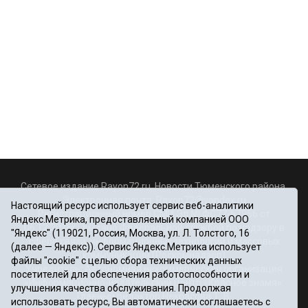
Сетевое издание Rayon72.ru. Новости Тюменского района.
Электронная почта:
Rayon72@yandex.ru
Настоящий ресурс использует сервис веб-аналитики
Регистрационный номер СМИ Эл № ФС77-67956 от
Яндекс.Метрика, предоставляемый компанией ООО
06.12.2016г., выдано Федеральной службой по надзору в
"Яндекс" (119021, Россия, Москва, ул. Л. Толстого, 16
сфере связи, информационных технологий и массовых
(далее — Яндекс)). Сервис Яндекс.Метрика использует
коммуникаций (Роскомнадзор)
файлы "cookie" с целью сбора технических данных
Учредитель: Автономная некоммерческая организация
посетителей для обеспечения работоспособности и
«Информационно-издательский центр «Красное знамя».
улучшения качества обслуживания. Продолжая
Главный редактор Некрасова Т. В.
использовать ресурс, Вы автоматически соглашаетесь с