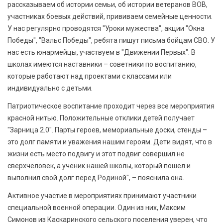
рассказываем об истории семьи, об истории ветеранов ВОВ,
участниках боевых действий, прививаем семейные ценности.
У нас регулярно проводятся "Уроки мужества", акции "Окна
Победы", "Вальс Победы", ребята пишут письма бойцам СВО. У
нас есть юнармейцы, участвуем в "Движении Первых". В
школах имеются наставники – советники по воспитанию,
которые работают над проектами с классами или
индивидуально с детьми.
Патриотическое воспитание проходит через все мероприятия
красной нитью. Положительные отклики детей получает
"Зарница 2.0". Парты героев, мемориальные доски, стенды –
это долг памяти и уважения нашим героям. Дети видят, что в
жизни есть место подвигу и этот подвиг совершил не
сверхчеловек, а ученик нашей школы, который пошел и
выполнил свой долг перед Родиной", – пояснила она.
Активное участие в мероприятиях принимают участники
специальной военной операции. Один из них, Максим
Симонов из Каскаринского сельского поселения уверен, что