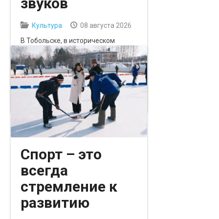
звуков
Культура
08 августа 2026
В Тобольске, в историческом
Гостином дворе, где когда-то
торговали купцы из разных стран,
работает частный Музей забытых
звуков. Коллекция из 300
экспонатов – от варганов до флейт
из орехов и улиток.
Спорт – это
всегда
стремление к
развитию