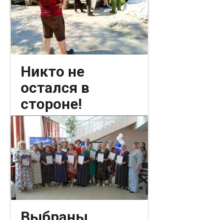
головы.
Никто не
остался в
стороне!
Общество
07 августа 2026
Волонтеры, жители деревни
Кыштырла, представители
предприятий Богандинского ТУ
объединились в одном большом
деле.
Выбраны