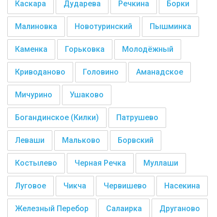
Каскара
Дударева
Речкина
Борки
Малиновка
Новотуринский
Пышминка
Каменка
Горьковка
Молодёжный
Криводаново
Головино
Аманадское
Мичурино
Ушаково
Богандинское (Килки)
Патрушево
Леваши
Мальково
Борвский
Костылево
Черная Речка
Муллаши
Луговое
Чикча
Червишево
Насекина
Железный Перебор
Салаирка
Друганово