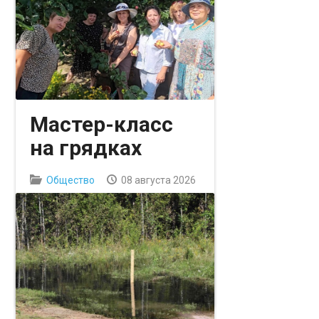
могут оформить льготные
транспортные карты «Тюменской
транспортной системы».
Мастер-класс
на грядках
Общество
08 августа 2026
Участница клуба активного
долголетия «Верность» из Ембаево
Надежда Окунева пригласила
друзей по клубу в свой огород.
Опытная дачница провела
настоящую школу мудрости в
своем небольшом саду.