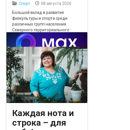
Спорт
08 августа 2026
Большой вклад в развитие
физкультуры и спорта среди
различных групп населения
Северного территориального
управления – от Источника, Яра до
Каскары, Ембаево, Созоново и
других населенных пунктов по
Тобольскому тракту вносит центр
физкультурно-спортивной работы
«Лидер».
Каждая нота и
строка – для