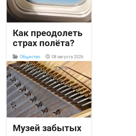
СПОРТ
ИСТОРИЯ
Как преодолеть
АРХИВ PDF
страх полёта?
Общество
08 августа 2026
Аэрофобия — распространённое
явление: многие испытывают
тревогу перед полётом или во
время него, хотя авиация
считается самым безопасным
видом транспорта.
Музей забытых