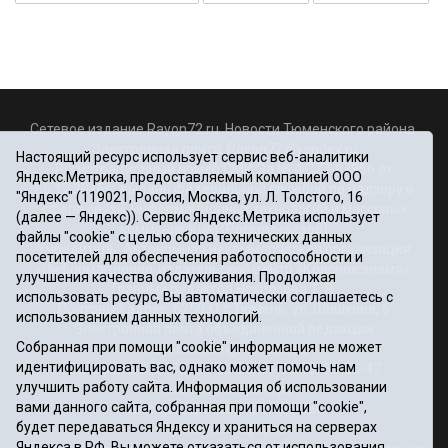
Сетевое издание Rayon72.ru. Новости Тюменского района.
Электронная почта:
Rayon72@yandex.ru
Настоящий ресурс использует сервис веб-аналитики
Регистрационный номер СМИ Эл № ФС77-67956 от
Яндекс.Метрика, предоставляемый компанией ООО
06.12.2016г., выдано Федеральной службой по надзору в
"Яндекс" (119021, Россия, Москва, ул. Л. Толстого, 16
сфере связи, информационных технологий и массовых
(далее — Яндекс)). Сервис Яндекс.Метрика использует
коммуникаций (Роскомнадзор)
файлы "cookie" с целью сбора технических данных
Учредитель: Автономная некоммерческая организация
посетителей для обеспечения работоспособности и
«Информационно-издательский центр «Красное знамя».
улучшения качества обслуживания. Продолжая
Главный редактор Некрасова Т. В.
использовать ресурс, Вы автоматически соглашаетесь с
Почтовый адрес: 625031 г.Тюмень. ул. Шишкова, 6
использованием данных технологий.
Электронная почта объединенной редакции:
Собранная при помощи "cookie" информация не может
krasnoeznam@rambler.ru
идентифицировать вас, однако может помочь нам
Телефоны 8 (3452) 34-80-60, 69-56-73, 69-56-47
улучшить работу сайта. Информация об использовании
Политика оператора
вами данного сайта, собранная при помощи "cookie",
Информация об учреждении
будет передаваться Яндексу и храниться на серверах
Публичная оферта
Яндекса в РФ. Вы можете отказаться от использования