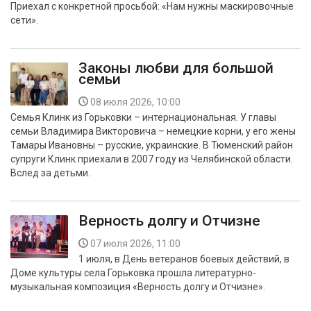
Приехал с конкретной просьбой: «Нам нужны маскировочные
БЕЗОПАСНОСТЬ
сети».
СПОРТ
Законы любви для большой
семьи
АРХИВ PDF
08 июля 2026, 10:00
Семья Клинк из Горьковки – интернациональная. У главы
семьи Владимира Викторовича – немецкие корни, у его жены
Тамары Ивановны – русские, украинские. В Тюменский район
супруги Клинк приехали в 2007 году из Челябинской области.
Вслед за детьми.
Верность долгу и Отчизне
07 июля 2026, 11:00
1 июля, в День ветеранов боевых действий, в
Доме культуры села Горьковка прошла литературно-
музыкальная композиция «Верность долгу и Отчизне».