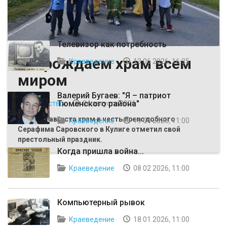
ВЫБОР РЕДАКЦИИ
Телевизор как потребность
Возрождаем храм всем
Краеведение
13 06 2026, 16:35
миром
Валерий Бугаев: "Я – патриот
Тюменского района"
Общество
04 августа 2026
Первого августа храм в честь преподобного
Краеведение
19 04 2026, 11:00
Серафима Саровского в Кулиге отметил свой
престольный праздник.
Когда пришла война...
Краеведение
08 02 2026, 11:00
Компьютерный рывок
Краеведение
18 01 2026, 11:00