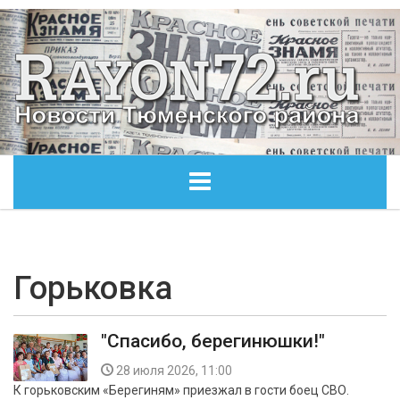
ГЛАВНАЯ
ОБЩЕСТВО
Горьковка
ЭКОНОМИКА
"Спасибо, берегинюшки!"
КУЛЬТУРА
28 июля 2026, 11:00
К горьковским «Берегиням» приезжал в гости боец СВО.