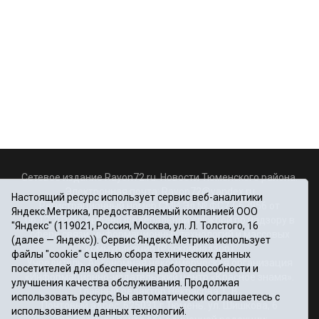
Сетевое издание Rayon72.ru. Новости Тюменского района.
Электронная почта:
Rayon72@yandex.ru
Настоящий ресурс использует сервис веб-аналитики
Регистрационный номер СМИ Эл № ФС77-67956 от
Яндекс.Метрика, предоставляемый компанией ООО
06.12.2016г., выдано Федеральной службой по надзору в
"Яндекс" (119021, Россия, Москва, ул. Л. Толстого, 16
сфере связи, информационных технологий и массовых
(далее — Яндекс)). Сервис Яндекс.Метрика использует
коммуникаций (Роскомнадзор)
файлы "cookie" с целью сбора технических данных
Учредитель: Автономная некоммерческая организация
посетителей для обеспечения работоспособности и
«Информационно-издательский центр «Красное знамя».
улучшения качества обслуживания. Продолжая
Главный редактор Некрасова Т. В.
использовать ресурс, Вы автоматически соглашаетесь с
Почтовый адрес: 625031 г.Тюмень. ул. Шишкова, 6
использованием данных технологий.