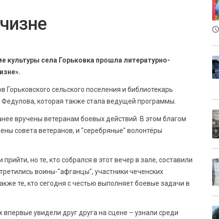
тчизне
оме культуры села Горьковка прошла литературно-
изне».
в Горьковского сельского поселения и библиотекарь
 Федулова, которая также стала ведущей программы.
анее вручены ветеранам боевых действий. В этом благом
лены совета ветеранов, и "серебряные" волонтёры
прийти, но те, кто собрался в этот вечер в зале, составили
третились воины-"афганцы", участники чеченских
акже те, кто сегодня с честью выполняет боевые задачи в
х впервые увидели друг друга на сцене – узнали среди