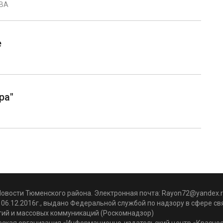
ВА
е
ра"
Новости Тюменского района. Электронная почта:
Rayon72@yandex.r
06.12.2016г., выдано Федеральной службой по надзору в сфере с
гий и массовых коммуникаций (Роскомнадзор)
ская организация «Информационно-издательский центр «Красное