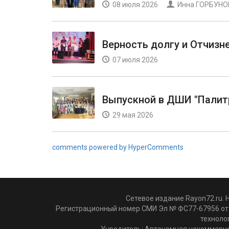
08 июля 2026
Инна ГОРБУНО
Верность долгу и Отчизн
07 июля 2026
Выпускной в ДШИ "Палит
29 мая 2026
comments powered by HyperComments
Сетевое издание Rayon72.ru. 
Регистрационный номер СМИ Эл № ФС77-67956 от 
техноло
Учредитель: Автономная некоммерче