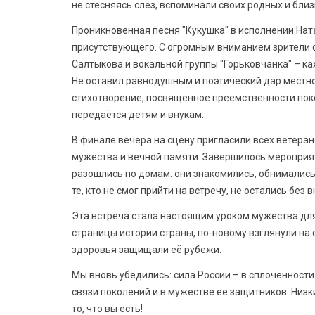
не стесняясь слёз, вспоминали своих родных и близ
Проникновенная песня "Кукушка" в исполнении Нат
присутствующего. С огромным вниманием зрители 
Салтыкова и вокальной группы "Горьковчанка" – ка
Не оставил равнодушным и поэтический дар местно
стихотворение, посвящённое преемственности покол
передаётся детям и внукам.
В финале вечера на сцену пригласили всех ветеран
мужества и вечной памяти. Завершилось мероприят
разошлись по домам: они знакомились, обнимались
те, кто не смог прийти на встречу, не остались бе
Эта встреча стала настоящим уроком мужества дл
страницы истории страны, по-новому взглянули на
здоровья защищали её рубежи.
Мы вновь убедились: сила России – в сплочённости
связи поколений и в мужестве её защитников. Низки
то, что вы есть!