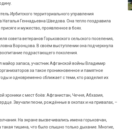
одину.
итель Ирбитского территориального управления
 Наталья Геннадьевна Шведова. Она тепло поздравила
присяге и мужество, проявленное в боях.
ля совета ветеранов Горьковского сельского поселения,
ловна Воронцова. В своём выступлении она подчеркнула
 воспитание подрастающего поколения.
л майор запаса, участник Афганской войны Владимир
организаторов за такое проникновенное и памятное
годы и одновременно сближает с теми, кто разделил их
й хроники с мест боёв: Афганистан, Чечня, Абхазия,
рдце. Звучали песни, рождённые в окопах и на привалах, –
олчания. На экране высвечивались имена горьковчан,
а такая тишина, что было слышно только дыхание. Многие,