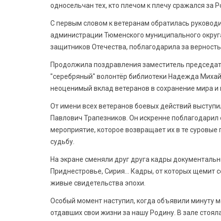
односельчан тех, кто плечом к плечу сражался за Р
С первым словом к ветеранам обратилась руковод
администрации Тюменского муниципального округа
защитников Отечества, поблагодарила за верность 
Продолжила поздравления заместитель председате
"серебряный" волонтёр библиотеки Надежда Михай
неоценимый вклад ветеранов в сохранение мира и
От имени всех ветеранов боевых действий выступи
Павлович Трапезников. Он искренне поблагодарил 
мероприятие, которое возвращает их в те суровые 
судьбу.
На экране сменяли друг друга кадры документально
Приднестровье, Сирия… Кадры, от которых щемит се
живые свидетельства эпохи.
Особый момент наступил, когда объявили минуту м
отдавших свои жизни за нашу Родину. В зале стоял