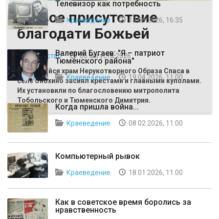
Телевизор как потребность
Живое присутствие
Краеведение
13 06 2026, 16:35
благодати Божьей
Валерий Бугаев: "Я – патриот
Общество
06 августа 2026
Тюменского района"
Строящийся храм Нерукотворного Образа Спаса в
Краеведение
19 04 2026, 11:00
селе Онохино засиял крестами и главными куполами.
Их установили по благословению митрополита
Тобольского и Тюменского Димитрия.
Когда пришла война...
Краеведение
08 02 2026, 11:00
Компьютерный рывок
Краеведение
18 01 2026, 11:00
Как в советское время боролись за
нравственность