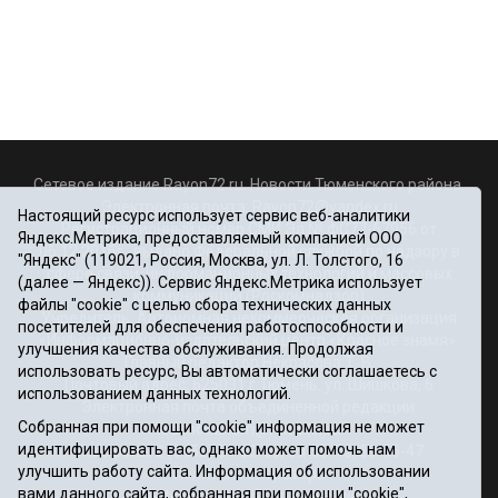
Сетевое издание Rayon72.ru. Новости Тюменского района.
Электронная почта:
Rayon72@yandex.ru
Настоящий ресурс использует сервис веб-аналитики
Регистрационный номер СМИ Эл № ФС77-67956 от
Яндекс.Метрика, предоставляемый компанией ООО
06.12.2016г., выдано Федеральной службой по надзору в
"Яндекс" (119021, Россия, Москва, ул. Л. Толстого, 16
сфере связи, информационных технологий и массовых
(далее — Яндекс)). Сервис Яндекс.Метрика использует
коммуникаций (Роскомнадзор)
файлы "cookie" с целью сбора технических данных
Учредитель: Автономная некоммерческая организация
посетителей для обеспечения работоспособности и
«Информационно-издательский центр «Красное знамя».
улучшения качества обслуживания. Продолжая
Главный редактор Некрасова Т. В.
использовать ресурс, Вы автоматически соглашаетесь с
Почтовый адрес: 625031 г.Тюмень. ул. Шишкова, 6
использованием данных технологий.
Электронная почта объединенной редакции:
Собранная при помощи "cookie" информация не может
krasnoeznam@rambler.ru
идентифицировать вас, однако может помочь нам
Телефоны 8 (3452) 34-80-60, 69-56-73, 69-56-47
улучшить работу сайта. Информация об использовании
Политика оператора
вами данного сайта, собранная при помощи "cookie",
Информация об учреждении