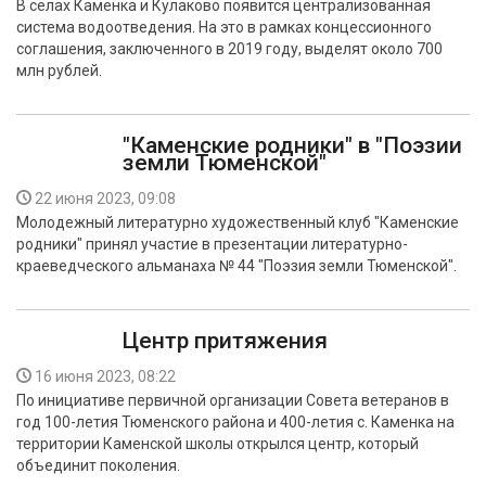
В селах Каменка и Кулаково появится централизованная
БЕЗОПАСНОСТЬ
система водоотведения. На это в рамках концессионного
соглашения, заключенного в 2019 году, выделят около 700
СПОРТ
млн рублей.
АРХИВ PDF
"Каменские родники" в "Поэзии
земли Тюменской"
22 июня 2023, 09:08
Молодежный литературно художественный клуб "Каменские
родники" принял участие в презентации литературно-
краеведческого альманаха № 44 "Поэзия земли Тюменской".
Центр притяжения
16 июня 2023, 08:22
По инициативе первичной организации Совета ветеранов в
год 100-летия Тюменского района и 400-летия с. Каменка на
территории Каменской школы открылся центр, который
объединит поколения.