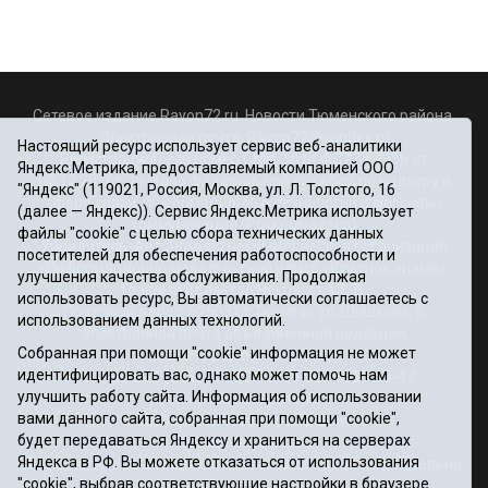
Сетевое издание Rayon72.ru. Новости Тюменского района.
Электронная почта:
Rayon72@yandex.ru
Настоящий ресурс использует сервис веб-аналитики
Регистрационный номер СМИ Эл № ФС77-67956 от
Яндекс.Метрика, предоставляемый компанией ООО
06.12.2016г., выдано Федеральной службой по надзору в
"Яндекс" (119021, Россия, Москва, ул. Л. Толстого, 16
сфере связи, информационных технологий и массовых
(далее — Яндекс)). Сервис Яндекс.Метрика использует
коммуникаций (Роскомнадзор)
файлы "cookie" с целью сбора технических данных
Учредитель: Автономная некоммерческая организация
посетителей для обеспечения работоспособности и
«Информационно-издательский центр «Красное знамя».
улучшения качества обслуживания. Продолжая
Главный редактор Некрасова Т. В.
использовать ресурс, Вы автоматически соглашаетесь с
Почтовый адрес: 625031 г.Тюмень. ул. Шишкова, 6
использованием данных технологий.
Электронная почта объединенной редакции:
Собранная при помощи "cookie" информация не может
krasnoeznam@rambler.ru
идентифицировать вас, однако может помочь нам
Телефоны 8 (3452) 34-80-60, 69-56-73, 69-56-47
улучшить работу сайта. Информация об использовании
Политика оператора
вами данного сайта, собранная при помощи "cookie",
Информация об учреждении
будет передаваться Яндексу и храниться на серверах
Публичная оферта
Яндекса в РФ. Вы можете отказаться от использования
При использовании материалов ссылка на сайт обязательна.
"cookie", выбрав соответствующие настройки в браузере.
12+