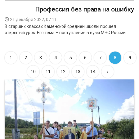
Профессия без права на ошибку
21 декабря 2022, 07:11
В старших классах Каменской средней школы прошел
открытый урок. Его тема – поступление в вузы МЧС России.
1
2
3
4
5
6
7
8
9
10
11
12
13
14