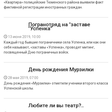
«Квартира» полицейские Тюменского района выявили факт
БЕЗОПАСНОСТЬ
фиктивной регистрации иностранных граждан.
СПОРТ
Погранотряд на "заставе
"Успенка"
АРХИВ PDF
13 июня 2019, 10:00
Каждый год бывшие пограничники села Успенка, или как они
себя называют, «заставы «Успенка», проводят митинг,
посвященный Дню пограничных войск.
День рождения Мурзилки
28 мая 2019, 07:00
День рождения «Мурзилки» отметили ученики второго класса
Успенской школы.
Любите ли вы театр?..