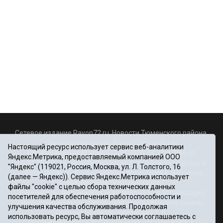
Сетевое издание Rayon72.ru. Новости Тюменского района.
Электронная почта:
Rayon72@yandex.ru
Настоящий ресурс использует сервис веб-аналитики
Регистрационный номер СМИ Эл № ФС77-67956 от
Яндекс.Метрика, предоставляемый компанией ООО
06.12.2016г., выдано Федеральной службой по надзору в
"Яндекс" (119021, Россия, Москва, ул. Л. Толстого, 16
сфере связи, информационных технологий и массовых
(далее — Яндекс)). Сервис Яндекс.Метрика использует
коммуникаций (Роскомнадзор)
файлы "cookie" с целью сбора технических данных
Учредитель: Автономная некоммерческая организация
посетителей для обеспечения работоспособности и
«Информационно-издательский центр «Красное знамя».
улучшения качества обслуживания. Продолжая
Главный редактор Некрасова Т. В.
использовать ресурс, Вы автоматически соглашаетесь с
Почтовый адрес: 625031 г.Тюмень. ул. Шишкова, 6