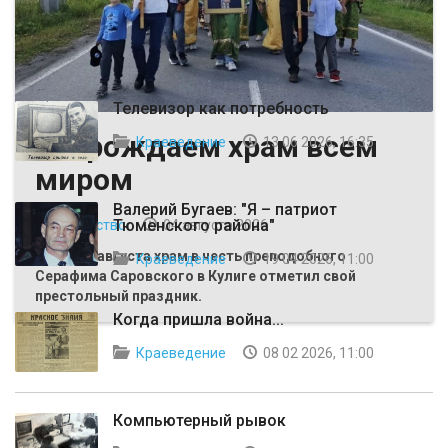
ВЫБОР РЕДАКЦИИ
Телевизор как потребность
Возрождаем храм всем
Краеведение
13 06 2026, 16:35
миром
Валерий Бугаев: "Я – патриот
Тюменского района"
Общество
04 августа 2026
Первого августа храм в честь преподобного
Краеведение
19 04 2026, 11:00
Серафима Саровского в Кулиге отметил свой
престольный праздник.
Когда пришла война...
Краеведение
08 02 2026, 11:00
Компьютерный рывок