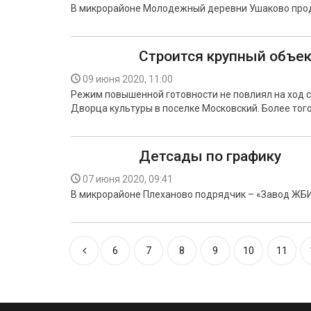
В микрорайоне Молодежный деревни Ушаково прод
Строится крупный объек
09 июня 2020, 11:00
Режим повышенной готовности не повлиял на ход 
Дворца культуры в поселке Московский. Более того
Детсады по графику
07 июня 2020, 09:41
В микрорайоне Плеханово подрядчик – «Завод ЖБИ-
6
7
8
9
10
11