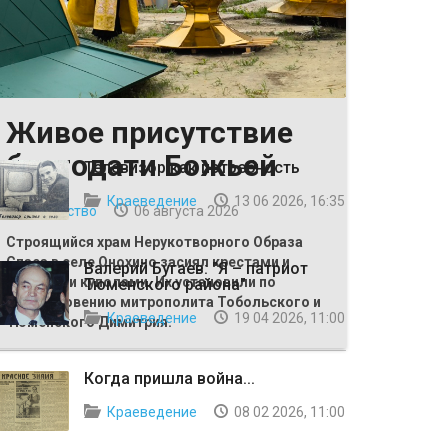
Живое присутствие
ВЫБОР РЕДАКЦИИ
благодати Божьей
Телевизор как потребность
Краеведение
13 06 2026, 16:35
Общество
06 августа 2026
Строящийся храм Нерукотворного Образа
Спаса в селе Онохино засиял крестами и
Валерий Бугаев: "Я – патриот
главными куполами. Их установили по
Тюменского района"
благословению митрополита Тобольского и
Краеведение
19 04 2026, 11:00
Тюменского Димитрия.
Когда пришла война...
Краеведение
08 02 2026, 11:00