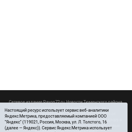
Сетевое издание Rayon72.ru. Новости Тюменского района.
Электронная почта:
Rayon72@yandex.ru
Настоящий ресурс использует сервис веб-аналитики
Регистрационный номер СМИ Эл № ФС77-67956 от
Яндекс.Метрика, предоставляемый компанией ООО
06.12.2016г., выдано Федеральной службой по надзору в
"Яндекс" (119021, Россия, Москва, ул. Л. Толстого, 16
сфере связи, информационных технологий и массовых
(далее — Яндекс)). Сервис Яндекс.Метрика использует
коммуникаций (Роскомнадзор)