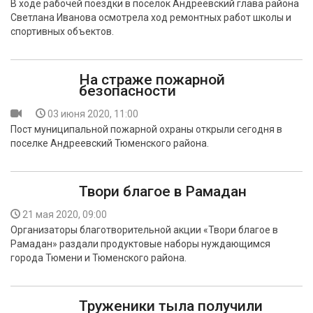
В ходе рабочей поездки в поселок Андреевский глава района
БЕЗОПАСНОСТЬ
Светлана Иванова осмотрела ход ремонтных работ школы и
спортивных объектов.
СПОРТ
На страже пожарной
АРХИВ PDF
безопасности
03 июня 2020, 11:00
Пост муниципальной пожарной охраны открыли сегодня в
поселке Андреевский Тюменского района.
Твори благое в Рамадан
21 мая 2020, 09:00
Организаторы благотворительной акции «Твори благое в
Рамадан» раздали продуктовые наборы нуждающимся
города Тюмени и Тюменского района.
Труженики тыла получили