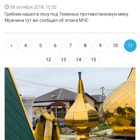
08 октября 2018, 15:35
Грибник нашел в лесу под Тюменью противотанковую мину.
Мужчина тут же сообщил об этом в МЧС.
4
5
6
7
8
9
10
11
12
13
14
15