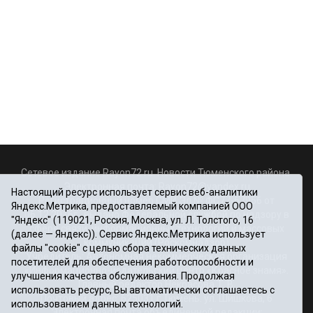
Сетевое издание Rayon72.ru. Новости Тюменского района.
Электронная почта:
Rayon72@yandex.ru
Настоящий ресурс использует сервис веб-аналитики
Регистрационный номер СМИ Эл № ФС77-67956 от
Яндекс.Метрика, предоставляемый компанией ООО
06.12.2016г., выдано Федеральной службой по надзору в
"Яндекс" (119021, Россия, Москва, ул. Л. Толстого, 16
сфере связи, информационных технологий и массовых
(далее — Яндекс)). Сервис Яндекс.Метрика использует
коммуникаций (Роскомнадзор)
файлы "cookie" с целью сбора технических данных
Учредитель: Автономная некоммерческая организация
посетителей для обеспечения работоспособности и
«Информационно-издательский центр «Красное знамя».
улучшения качества обслуживания. Продолжая
Главный редактор Некрасова Т. В.
использовать ресурс, Вы автоматически соглашаетесь с
Почтовый адрес: 625031 г.Тюмень. ул. Шишкова, 6
использованием данных технологий.
Электронная почта объединенной редакции: