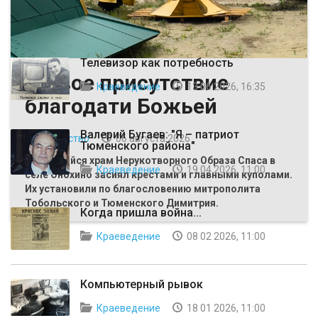
ВЫБОР РЕДАКЦИИ
Телевизор как потребность
Живое присутствие
Краеведение
13 06 2026, 16:35
благодати Божьей
Валерий Бугаев: "Я – патриот
Общество
06 августа 2026
Тюменского района"
Строящийся храм Нерукотворного Образа Спаса в
Краеведение
19 04 2026, 11:00
селе Онохино засиял крестами и главными куполами.
Их установили по благословению митрополита
Тобольского и Тюменского Димитрия.
Когда пришла война...
Краеведение
08 02 2026, 11:00
Компьютерный рывок
Краеведение
18 01 2026, 11:00