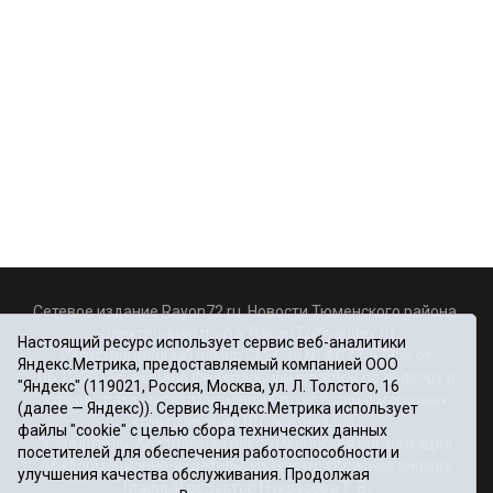
Сетевое издание Rayon72.ru. Новости Тюменского района.
Электронная почта:
Rayon72@yandex.ru
Настоящий ресурс использует сервис веб-аналитики
Регистрационный номер СМИ Эл № ФС77-67956 от
Яндекс.Метрика, предоставляемый компанией ООО
06.12.2016г., выдано Федеральной службой по надзору в
"Яндекс" (119021, Россия, Москва, ул. Л. Толстого, 16
сфере связи, информационных технологий и массовых
(далее — Яндекс)). Сервис Яндекс.Метрика использует
коммуникаций (Роскомнадзор)
файлы "cookie" с целью сбора технических данных
Учредитель: Автономная некоммерческая организация
посетителей для обеспечения работоспособности и
«Информационно-издательский центр «Красное знамя».
улучшения качества обслуживания. Продолжая
Главный редактор Некрасова Т. В.