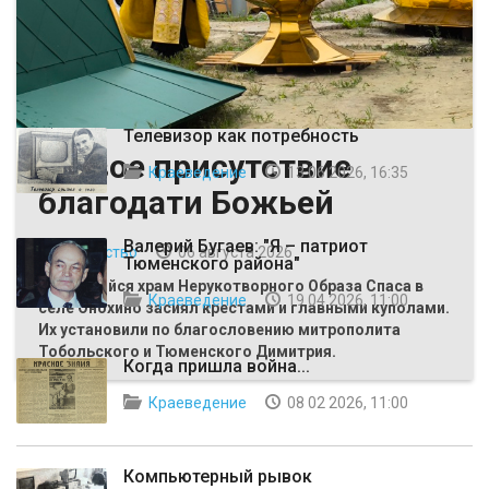
ВЫБОР РЕДАКЦИИ
Телевизор как потребность
Живое присутствие
Краеведение
13 06 2026, 16:35
благодати Божьей
Валерий Бугаев: "Я – патриот
Общество
06 августа 2026
Тюменского района"
Строящийся храм Нерукотворного Образа Спаса в
Краеведение
19 04 2026, 11:00
селе Онохино засиял крестами и главными куполами.
Их установили по благословению митрополита
Тобольского и Тюменского Димитрия.
Когда пришла война...
Краеведение
08 02 2026, 11:00
Компьютерный рывок