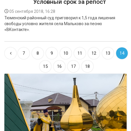
Условный срок за репост
05 сентября 2018, 16:28
Тюменский районный суд приговорил к 1,5 года лишения
свободы условно жителя села Мальково за песню
«ВКонтакте».
7
8
9
10
11
12
13
14
15
16
17
18