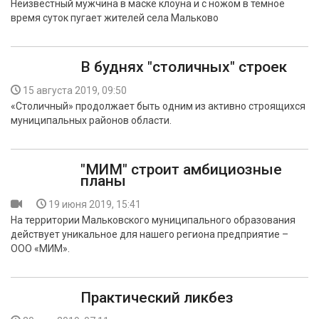
Неизвестный мужчина в маске клоуна и с ножом в темное
БЕЗОПАСНОСТЬ
время суток пугает жителей села Мальково
СПОРТ
В буднях "столичных" строек
АРХИВ PDF
15 августа 2019, 09:50
«Столичный» продолжает быть одним из активно строящихся
муниципальных районов области.
"МИМ" строит амбициозные
планы
19 июня 2019, 15:41
На территории Мальковского муниципального образования
действует уникальное для нашего региона предприятие –
ООО «МИМ».
Практический ликбез