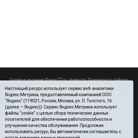
Сетевое издание Rayon72.ru. Новости Тюменского района.
Электронная почта:
Rayon72@yandex.ru
Настоящий ресурс использует сервис веб-аналитики
Регистрационный номер СМИ Эл № ФС77-67956 от
Яндекс.Метрика, предоставляемый компанией ООО
06.12.2016г., выдано Федеральной службой по надзору в
"Яндекс" (119021, Россия, Москва, ул. Л. Толстого, 16
сфере связи, информационных технологий и массовых
(далее — Яндекс)). Сервис Яндекс.Метрика использует
коммуникаций (Роскомнадзор)
файлы "cookie" с целью сбора технических данных
Учредитель: Автономная некоммерческая организация
посетителей для обеспечения работоспособности и
«Информационно-издательский центр «Красное знамя».
улучшения качества обслуживания. Продолжая
Главный редактор Некрасова Т. В.
использовать ресурс, Вы автоматически соглашаетесь с
Почтовый адрес: 625031 г.Тюмень. ул. Шишкова, 6
использованием данных технологий.