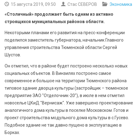
БЕЗОПАСНОСТЬ
15 августа 2019, 09:50
Стас СЕВЕРОВ
Экономика
«Столичный» продолжает быть одним из активно
СПОРТ
строящихся муниципальных районов области.
Некоторыми планами его развития на пресс-конференции
АРХИВ PDF
поделился заместитель губернатора, начальник Главного
управления строительства Тюменской области Сергей
Шустов.
Он отметил, что в районе будет построено несколько новых
социальных объектов. В Винзилях построено самое
современное и большое на территории Тюменского района
типовое здание дворца культуры (застройщик – тюменское
предприятие ЗАО "Отделочник-20"), в июле в нем отметил
новоселье ЦКиД "Вернисаж". Уже завершено проектирование
аналогичного дома культуры в поселке Московском. Готов и
проект строительства модульного дома культуры в с.Гусево.
Подобное здание не так давно пущено в эксплуатацию в
Борках.