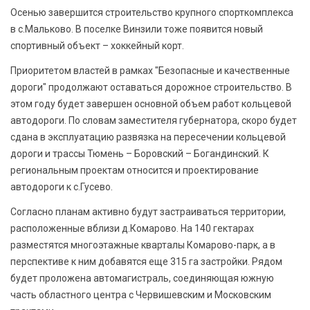
Осенью завершится строительство крупного спорткомплекса
в с.Мальково. В поселке Винзили тоже появится новый
спортивный объект – хоккейный корт.
Приоритетом властей в рамках "Безопасные и качественные
дороги" продолжают оставаться дорожное строительство. В
этом году будет завершен основной объем работ кольцевой
автодороги. По словам заместителя губернатора, скоро будет
сдана в эксплуатацию развязка на пересечении кольцевой
дороги и трассы Тюмень – Боровский – Богандинский. К
региональным проектам относится и проектирование
автодороги к с.Гусево.
Согласно планам активно будут застраиваться территории,
расположенные вблизи д.Комарово. На 140 гектарах
разместятся многоэтажные кварталы Комарово-парк, а в
перспективе к ним добавятся еще 315 га застройки. Рядом
будет проложена автомагистраль, соединяющая южную
часть областного центра с Червишевским и Московским