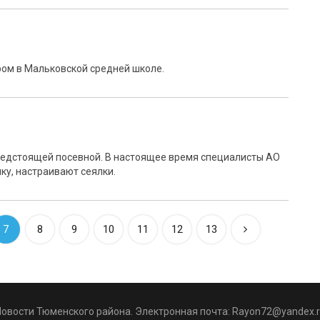
ом в Мальковской средней школе.
предстоящей посевной. В настоящее время специалисты АО
ку, настраивают сеялки.
7
8
9
10
11
12
13
Новости Тюменского района. Электронная почта:
Rayon72@yandex.r