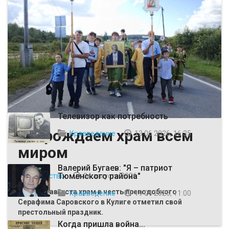
ВЫБОР РЕДАКЦИИ
Телевизор как потребность
Возрождаем храм всем
Краеведение
13 06 2026, 16:35
миром
Валерий Бугаев: "Я – патриот
Тюменского района"
Общество
04 августа 2026
Первого августа храм в честь преподобного
Краеведение
19 04 2026, 11:00
Серафима Саровского в Кулиге отметил свой
престольный праздник.
Когда пришла война...