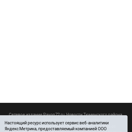
Сетевое издание Rayon72.ru. Новости Тюменского района.
Электронная почта:
Rayon72@yandex.ru
Настоящий ресурс использует сервис веб-аналитики
Регистрационный номер СМИ Эл № ФС77-67956 от
Яндекс.Метрика, предоставляемый компанией ООО