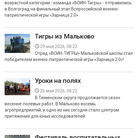
возрастной категории - команда «ВОИН-Тигры» - отправились
БЕЗОПАСНОСТЬ
в Волгоград на финальный этап Всероссийской военно-
патриотической игры «Зарница 2.0».
СПОРТ
АРХИВ PDF
Тигры из Мальково
29 мая 2026, 08:22
Отряд «ВОИН-ТИГРЫ» Мальковской школы стал
победителем военно-патриотической игры «Зарница 2.0»!
Уроки на полях
26 мая 2026, 08:22
В Тюменском округе продолжается сезон
весенне-полевых работ. В Мальково восемь
агропредприятий, и одно из них сегодня стало центром
притяжения для юных исследователей.
Фестиваль воспитательных