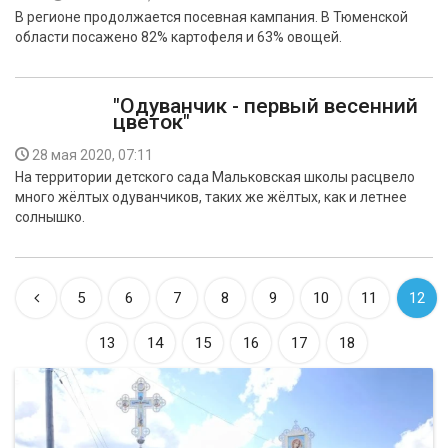
В регионе продолжается посевная кампания. В Тюменской
области посажено 82% картофеля и 63% овощей.
"Одуванчик - первый весенний
цветок"
28 мая 2020, 07:11
На территории детского сада Мальковская школы расцвело
много жёлтых одуванчиков, таких же жёлтых, как и летнее
солнышко.
5
6
7
8
9
10
11
12
13
14
15
16
17
18