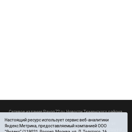
Сетевое издание Rayon72.ru. Новости Тюменского района.
Электронная почта:
Rayon72@yandex.ru
Настоящий ресурс использует сервис веб-аналитики
Регистрационный номер СМИ Эл № ФС77-67956 от
Яндекс.Метрика, предоставляемый компанией ООО
06.12.2016г., выдано Федеральной службой по надзору в
"Яндекс" (119021, Россия, Москва, ул. Л. Толстого, 16