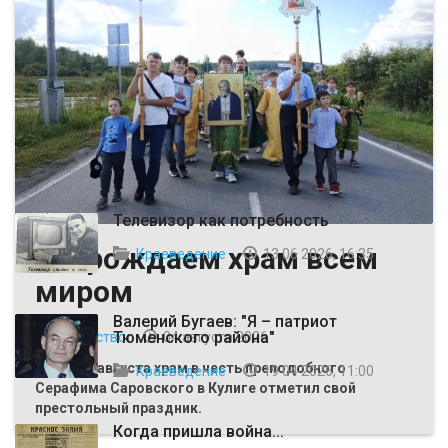
ВЫБОР РЕДАКЦИИ
Телевизор как потребность
Возрождаем храм всем
Краеведение
13 06 2026, 16:35
миром
Валерий Бугаев: "Я – патриот
Тюменского района"
Общество
04 августа 2026
Первого августа храм в честь преподобного
Краеведение
19 04 2026, 11:00
Серафима Саровского в Кулиге отметил свой
престольный праздник.
Когда пришла война...