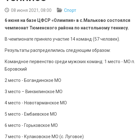
БЕЗОПАСНОСТЬ
08 июня 2021, 08:00
Спорт
СПОРТ
6 июня на базе ЦФСР «Олимпия» в с.Мальково состоялся
чемпионат Тюменского района по настольному теннису.
АРХИВ PDF
В чемпионате приняло участие 14 команд (57 человек).
Результаты распределились следующим образом:
Командное первенство среди мужских команд: 1 место - МО п.
Боровский
2 место - Богандинское МО
3 место – Винзилинское МО
4 место - Новотарманское МО
5 место - Ембаевское МО
6 место - Горьковское МО
7 место - Кулаковское МО (с. Луговое)