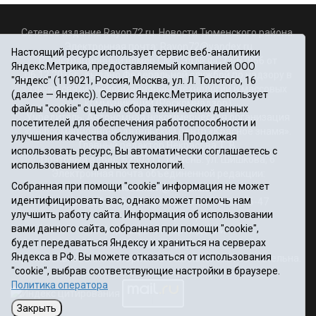
Сетевое издание Rayon72.ru. Новости Тюменского района.
Электронная почта:
Rayon72@yandex.ru
Настоящий ресурс использует сервис веб-аналитики
Регистрационный номер СМИ Эл № ФС77-67956 от
Яндекс.Метрика, предоставляемый компанией ООО
06.12.2016г., выдано Федеральной службой по надзору в
"Яндекс" (119021, Россия, Москва, ул. Л. Толстого, 16
сфере связи, информационных технологий и массовых
(далее — Яндекс)). Сервис Яндекс.Метрика использует
коммуникаций (Роскомнадзор)
файлы "cookie" с целью сбора технических данных
Учредитель: Автономная некоммерческая организация
посетителей для обеспечения работоспособности и
«Информационно-издательский центр «Красное знамя».
улучшения качества обслуживания. Продолжая
Главный редактор Некрасова Т. В.
использовать ресурс, Вы автоматически соглашаетесь с
Почтовый адрес: 625031 г.Тюмень. ул. Шишкова, 6
использованием данных технологий.
Электронная почта объединенной редакции:
Собранная при помощи "cookie" информация не может
krasnoeznam@rambler.ru
идентифицировать вас, однако может помочь нам
Телефоны 8 (3452) 34-80-60, 69-56-73, 69-56-47
улучшить работу сайта. Информация об использовании
Политика оператора
вами данного сайта, собранная при помощи "cookie",
Информация об учреждении
будет передаваться Яндексу и храниться на серверах
Публичная оферта
Яндекса в РФ. Вы можете отказаться от использования
При использовании материалов ссылка на сайт обязательна.
"cookie", выбрав соответствующие настройки в браузере.
12+
Политика оператора
Закрыть