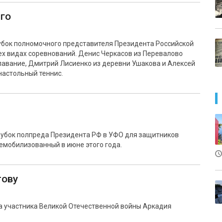
го
убок полномочного представителя Президента Российской
ех видах соревнований. Денис Черкасов из Перевалово
лавание, Дмитрий Лисиенко из деревни Ушакова и Алексей
настольный теннис.
я Кубок полпреда Президента РФ в УФО для защитников
демобилизованный в июне этого года.
тову
а участника Великой Отечественной войны Аркадия