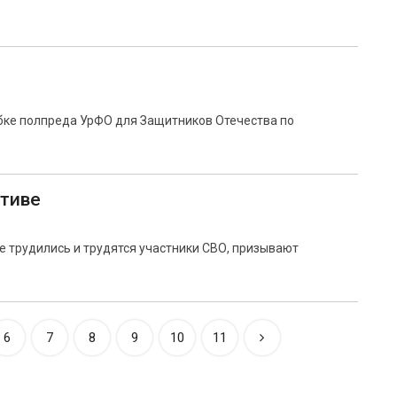
бке полпреда УрФО для Защитников Отечества по
ктиве
е трудились и трудятся участники СВО, призывают
6
7
8
9
10
11