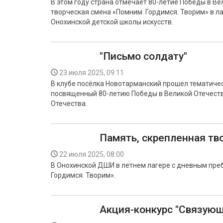
В этом году страна отмечает 80-летие Победы в В
творческая смена «Помним. Гордимся. Творим» в л
Онохинской детской школы искусств.
"Письмо солдату"
23 июля 2025, 09:11
В клубе посёлка Новотарманский прошел тематическ
посвященный 80-летию Победы в Великой Отечеств
Отечества.
Память, скрепленная тв
22 июля 2025, 08:00
В Онохинской ДШИ в летнем лагере с дневным пре
Гордимся. Творим».
Акция-конкурс "Связующ