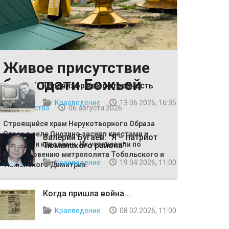
Живое присутствие
ВЫБОР РЕДАКЦИИ
благодати Божьей
Телевизор как потребность
Краеведение
13 06 2026, 16:35
Общество
06 августа 2026
Строящийся храм Нерукотворного Образа
Спаса в селе Онохино засиял крестами и
Валерий Бугаев: "Я – патриот
главными куполами. Их установили по
Тюменского района"
благословению митрополита Тобольского и
Краеведение
19 04 2026, 11:00
Тюменского Димитрия.
Когда пришла война...
Краеведение
08 02 2026, 11:00