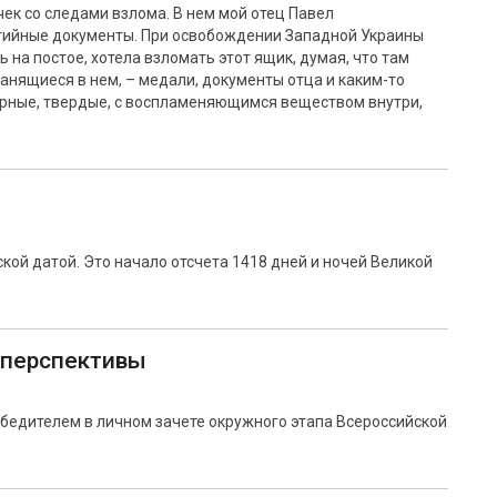
к со следами взлома. В нем мой отец Павел
тийные документы. При освобождении Западной Украины
 на постое, хотела взломать этот ящик, думая, что там
анящиеся в нем, – медали, документы отца и каким-то
рные, твердые, с воспламеняющимся веществом внутри,
ской датой. Это начало отсчета 1418 дней и ночей Великой
т перспективы
бедителем в личном зачете окружного этапа Всероссийской