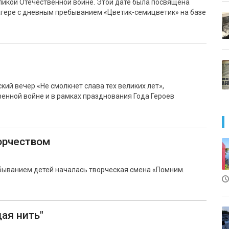
еликой Отечественной войне. Этой дате была посвящена
агере с дневным пребыванием «Цветик-семицветик» на базе
ий вечер «Не смолкнет слава тех великих лет»,
енной войне и в рамках празднования Года Героев
орчеством
быванием детей началась творческая смена «Помним.
ая нить"