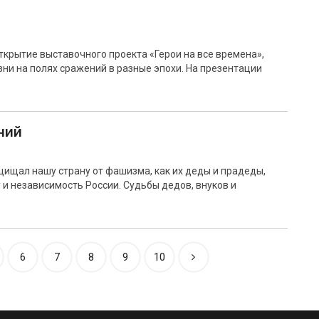
ткрытие выставочного проекта «Герои на все времена»,
ни на полях сражений в разные эпохи. На презентации
ний
ащищал нашу страну от фашизма, как их деды и прадеды,
 и независимость России. Судьбы дедов, внуков и
6
7
8
9
10