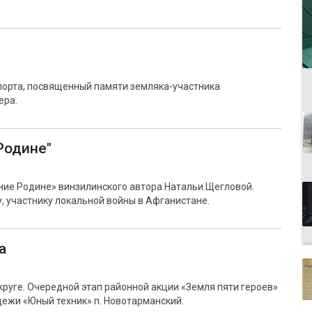
порта, посвященный памяти земляка-участника
ера.
Родине"
ние Родине» винзилинского автора Натальи Щегловой.
 участнику локальной войны в Афганистане.
а
уге. Очередной этап районной акции «Земля пяти героев»
дежи «Юный техник» п. Новотарманский.