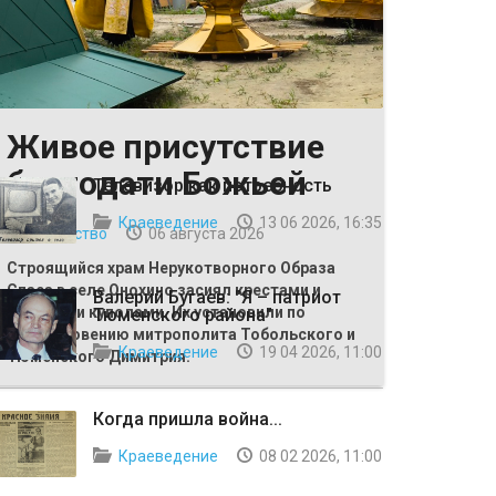
Живое присутствие
ВЫБОР РЕДАКЦИИ
благодати Божьей
Телевизор как потребность
Краеведение
13 06 2026, 16:35
Общество
06 августа 2026
Строящийся храм Нерукотворного Образа
Спаса в селе Онохино засиял крестами и
Валерий Бугаев: "Я – патриот
главными куполами. Их установили по
Тюменского района"
благословению митрополита Тобольского и
Краеведение
19 04 2026, 11:00
Тюменского Димитрия.
Когда пришла война...
Краеведение
08 02 2026, 11:00