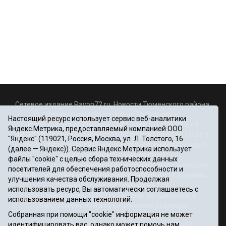
Сетевое издание Rayon72.ru. Новости Тюменского района.
Электронная почта:
Rayon72@yandex.ru
Настоящий ресурс использует сервис веб-аналитики
Регистрационный номер СМИ Эл № ФС77-67956 от
Яндекс.Метрика, предоставляемый компанией ООО
06.12.2016г., выдано Федеральной службой по надзору в
"Яндекс" (119021, Россия, Москва, ул. Л. Толстого, 16
сфере связи, информационных технологий и массовых
(далее — Яндекс)). Сервис Яндекс.Метрика использует
коммуникаций (Роскомнадзор)
файлы "cookie" с целью сбора технических данных
Учредитель: Автономная некоммерческая организация
посетителей для обеспечения работоспособности и
«Информационно-издательский центр «Красное знамя».
улучшения качества обслуживания. Продолжая
Главный редактор Некрасова Т. В.
использовать ресурс, Вы автоматически соглашаетесь с
Почтовый адрес: 625031 г.Тюмень. ул. Шишкова, 6
использованием данных технологий.
Электронная почта объединенной редакции:
Собранная при помощи "cookie" информация не может
krasnoeznam@rambler.ru
идентифицировать вас, однако может помочь нам
Телефоны 8 (3452) 34-80-60, 69-56-73, 69-56-47