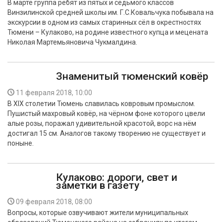
В марте группа ребят из пятых и седьмого классов
БЕЗОПАСНОСТЬ
Винзилинской средней школы им. Г.С.Ковальчука побывала на
экскурсии в одном из самых старинных сёл в окрестностях
СПОРТ
Тюмени – Кулаково, на родине известного купца и мецената
Николая Мартемьяновича Чукмалдина.
АРХИВ PDF
Знаменитый тюменский ковёр
11 февраля 2018, 10:00
В XIX столетии Тюмень славилась ковровым промыслом.
Пушистый махровый ковёр, на чёрном фоне которого цвели
алые розы, поражал удивительной красотой, ворс на нём
достигал 15 см. Аналогов такому творению не существует и
поныне.
Кулаково: дороги, свет и
заметки в газету
09 февраля 2018, 08:00
Вопросы, которые озвучивают жители муниципальных