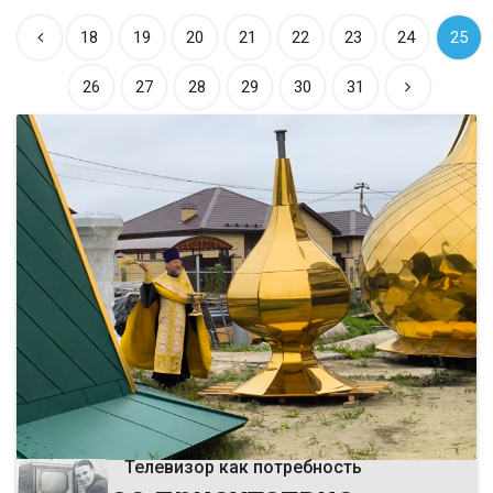
18
19
20
21
22
23
24
25
26
27
28
29
30
31
ВЫБОР РЕДАКЦИИ
Телевизор как потребность