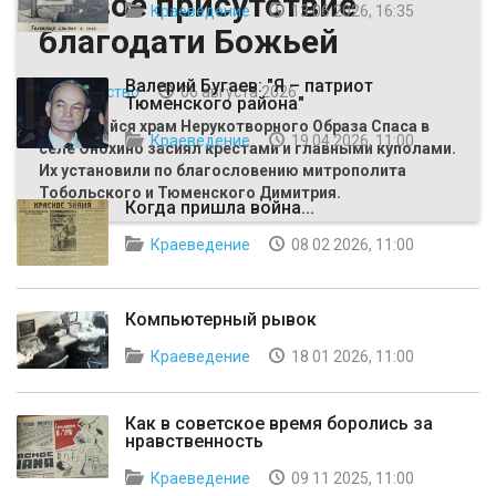
Живое присутствие
Краеведение
13 06 2026, 16:35
благодати Божьей
Валерий Бугаев: "Я – патриот
Общество
06 августа 2026
Тюменского района"
Строящийся храм Нерукотворного Образа Спаса в
Краеведение
19 04 2026, 11:00
селе Онохино засиял крестами и главными куполами.
Их установили по благословению митрополита
Тобольского и Тюменского Димитрия.
Когда пришла война...
Краеведение
08 02 2026, 11:00
Компьютерный рывок
Краеведение
18 01 2026, 11:00
Как в советское время боролись за
нравственность
Краеведение
09 11 2025, 11:00