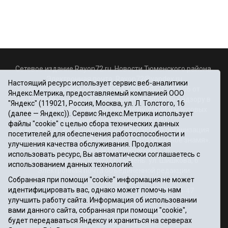
Сетевое издание Rayon72.ru. Новости Тюменского района.
Электронная почта:
Rayon72@yandex.ru
Настоящий ресурс использует сервис веб-аналитики
Регистрационный номер СМИ Эл № ФС77-67956 от
Яндекс.Метрика, предоставляемый компанией ООО
06.12.2016г., выдано Федеральной службой по надзору в
"Яндекс" (119021, Россия, Москва, ул. Л. Толстого, 16
сфере связи, информационных технологий и массовых
(далее — Яндекс)). Сервис Яндекс.Метрика использует
коммуникаций (Роскомнадзор)
файлы "cookie" с целью сбора технических данных
Учредитель: Автономная некоммерческая организация
посетителей для обеспечения работоспособности и
«Информационно-издательский центр «Красное знамя».
улучшения качества обслуживания. Продолжая
Главный редактор Некрасова Т. В.
использовать ресурс, Вы автоматически соглашаетесь с
Почтовый адрес: 625031 г.Тюмень. ул. Шишкова, 6
использованием данных технологий.
Электронная почта объединенной редакции:
Собранная при помощи "cookie" информация не может
krasnoeznam@rambler.ru
идентифицировать вас, однако может помочь нам
Телефоны 8 (3452) 34-80-60, 69-56-73, 69-56-47
улучшить работу сайта. Информация об использовании
Политика оператора
вами данного сайта, собранная при помощи "cookie",
Информация об учреждении
будет передаваться Яндексу и храниться на серверах
Публичная оферта