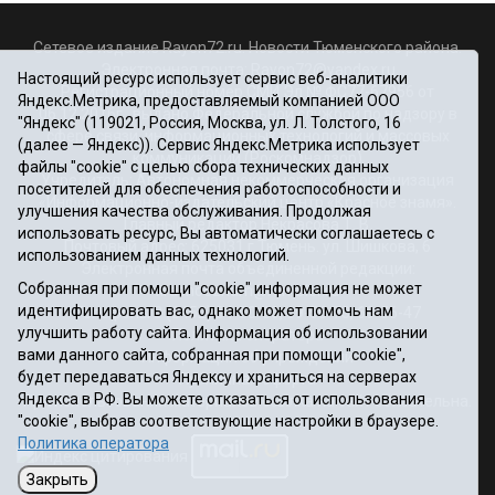
Сетевое издание Rayon72.ru. Новости Тюменского района.
Электронная почта:
Rayon72@yandex.ru
Настоящий ресурс использует сервис веб-аналитики
Регистрационный номер СМИ Эл № ФС77-67956 от
Яндекс.Метрика, предоставляемый компанией ООО
06.12.2016г., выдано Федеральной службой по надзору в
"Яндекс" (119021, Россия, Москва, ул. Л. Толстого, 16
сфере связи, информационных технологий и массовых
(далее — Яндекс)). Сервис Яндекс.Метрика использует
коммуникаций (Роскомнадзор)
файлы "cookie" с целью сбора технических данных
Учредитель: Автономная некоммерческая организация
посетителей для обеспечения работоспособности и
«Информационно-издательский центр «Красное знамя».
улучшения качества обслуживания. Продолжая
Главный редактор Некрасова Т. В.
использовать ресурс, Вы автоматически соглашаетесь с
Почтовый адрес: 625031 г.Тюмень. ул. Шишкова, 6
использованием данных технологий.
Электронная почта объединенной редакции:
Собранная при помощи "cookie" информация не может
krasnoeznam@rambler.ru
идентифицировать вас, однако может помочь нам
Телефоны 8 (3452) 34-80-60, 69-56-73, 69-56-47
улучшить работу сайта. Информация об использовании
Политика оператора
вами данного сайта, собранная при помощи "cookie",
Информация об учреждении
будет передаваться Яндексу и храниться на серверах
Публичная оферта
Яндекса в РФ. Вы можете отказаться от использования
При использовании материалов ссылка на сайт обязательна.
"cookie", выбрав соответствующие настройки в браузере.
12+
Политика оператора
Закрыть