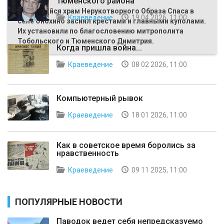
Тюменского района"
Строящийся храм Нерукотворного Образа Спаса в
Краеведение
19 04 2026, 11:00
селе Онохино засиял крестами и главными куполами.
Их установили по благословению митрополита
Тобольского и Тюменского Димитрия.
Когда пришла война...
Краеведение
08 02 2026, 11:00
Компьютерный рывок
Краеведение
18 01 2026, 11:00
Как в советское время боролись за
нравственность
Краеведение
09 11 2025, 11:00
ПОПУЛЯРНЫЕ НОВОСТИ
Паводок ведет себя непредсказуемо