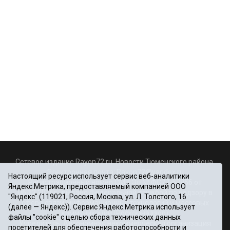
Сетевое издание Rayon72.ru. Новости Тюменского района.
Электронная почта:
Rayon72@yandex.ru
Настоящий ресурс использует сервис веб-аналитики
Регистрационный номер СМИ Эл № ФС77-67956 от
Яндекс.Метрика, предоставляемый компанией ООО
06.12.2016г., выдано Федеральной службой по надзору в
"Яндекс" (119021, Россия, Москва, ул. Л. Толстого, 16
сфере связи, информационных технологий и массовых
(далее — Яндекс)). Сервис Яндекс.Метрика использует
коммуникаций (Роскомнадзор)
файлы "cookie" с целью сбора технических данных
Учредитель: Автономная некоммерческая организация
посетителей для обеспечения работоспособности и