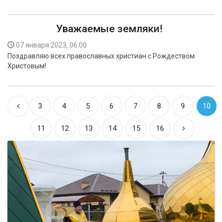
Уважаемые земляки!
07 января 2023, 06:00
Поздравляю всех православных христиан с Рождеством
Христовым!
3
4
5
6
7
8
9
10
11
12
13
14
15
16