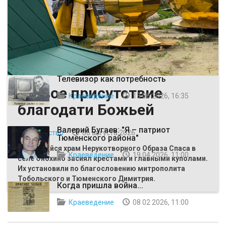
ВЫБОР РЕДАКЦИИ
Телевизор как потребность
Живое присутствие
Краеведение
13 06 2026, 16:35
благодати Божьей
Валерий Бугаев: "Я – патриот
Общество
06 августа 2026
Тюменского района"
Строящийся храм Нерукотворного Образа Спаса в
Краеведение
19 04 2026, 11:00
селе Онохино засиял крестами и главными куполами.
Их установили по благословению митрополита
Тобольского и Тюменского Димитрия.
Когда пришла война...
Краеведение
08 02 2026, 11:00