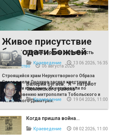
Живое присутствие
ВЫБОР РЕДАКЦИИ
благодати Божьей
Телевизор как потребность
Краеведение
13 06 2026, 16:35
Общество
06 августа 2026
Строящийся храм Нерукотворного Образа
Спаса в селе Онохино засиял крестами и
Валерий Бугаев: "Я – патриот
главными куполами. Их установили по
Тюменского района"
благословению митрополита Тобольского и
Краеведение
19 04 2026, 11:00
Тюменского Димитрия.
Когда пришла война...
Краеведение
08 02 2026, 11:00