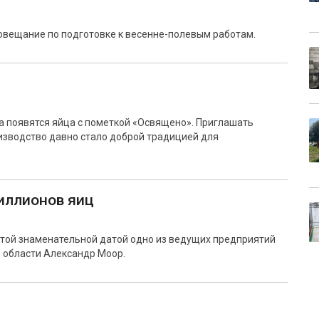
овещание по подготовке к весенне-полевым работам.
а появятся яйца с пометкой «Освящено». Приглашать
изводство давно стало доброй традицией для
иллионов яиц
этой знаменательной датой одно из ведущих предприятий
 области Александр Моор.