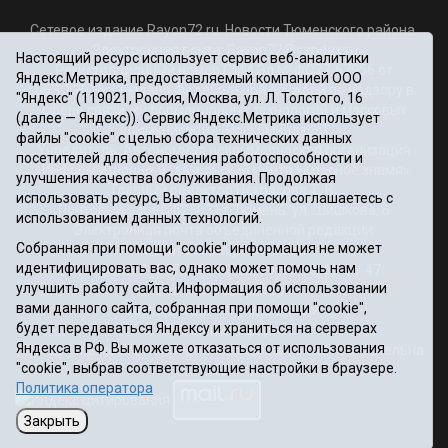
Сетевое издание Rayon72.ru. Новости Тюменского района.
Электронная почта:
Rayon72@yandex.ru
Настоящий ресурс использует сервис веб-аналитики
Регистрационный номер СМИ Эл № ФС77-67956 от
Яндекс.Метрика, предоставляемый компанией ООО
06.12.2016г., выдано Федеральной службой по надзору в
"Яндекс" (119021, Россия, Москва, ул. Л. Толстого, 16
сфере связи, информационных технологий и массовых
(далее — Яндекс)). Сервис Яндекс.Метрика использует
коммуникаций (Роскомнадзор)
файлы "cookie" с целью сбора технических данных
Учредитель: Автономная некоммерческая организация
посетителей для обеспечения работоспособности и
«Информационно-издательский центр «Красное знамя».
улучшения качества обслуживания. Продолжая
Главный редактор Некрасова Т. В.
использовать ресурс, Вы автоматически соглашаетесь с
Почтовый адрес: 625031 г.Тюмень. ул. Шишкова, 6
использованием данных технологий.
Электронная почта объединенной редакции:
Собранная при помощи "cookie" информация не может
krasnoeznam@rambler.ru
идентифицировать вас, однако может помочь нам
Телефоны 8 (3452) 34-80-60, 69-56-73, 69-56-47
улучшить работу сайта. Информация об использовании
Политика оператора
вами данного сайта, собранная при помощи "cookie",
Информация об учреждении
будет передаваться Яндексу и храниться на серверах
Публичная оферта
Яндекса в РФ. Вы можете отказаться от использования
При использовании материалов ссылка на сайт обязательна.
"cookie", выбрав соответствующие настройки в браузере.
12+
Политика оператора
Закрыть