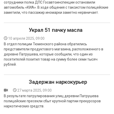
сотрудники полка ДПС Госавтоинспекции остановили
БЕЗОПАСНОСТЬ
автомобиль «КИА». В ходе общения с таксистом полицейские
заметили, что пассажир иномарки заметно нервничает.
СПОРТ
АРХИВ PDF
Украл 51 пачку масла
10 апреля 2025, 09:00
В отдел полиции Тюменского района обратились
представители продуктового магазина, расположенного в
деревне Патрушева, которые сообщили, что один из
посетителей похитил товар на сумму более семи тысяч
рублей.
Задержан наркокурьер
27 марта 2025, 09:00
В результате патрулирования улиц деревни Патрушева
полицейские пресекли сбыт крупной партии прекурсоров
наркотических средств.