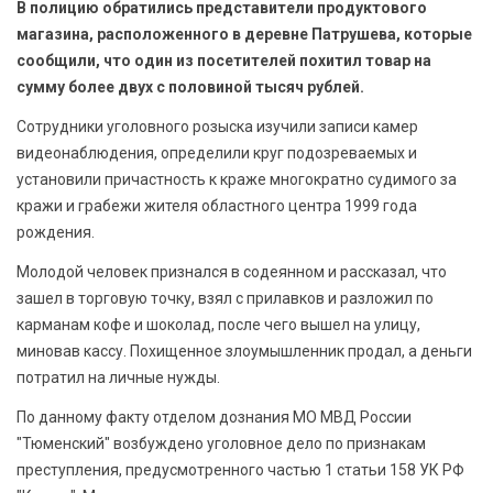
В полицию обратились представители продуктового
БЕЗОПАСНОСТЬ
магазина, расположенного в деревне Патрушева, которые
сообщили, что один из посетителей похитил товар на
СПОРТ
сумму более двух с половиной тысяч рублей.
АРХИВ PDF
Сотрудники уголовного розыска изучили записи камер
видеонаблюдения, определили круг подозреваемых и
установили причастность к краже многократно судимого за
кражи и грабежи жителя областного центра 1999 года
рождения.
Молодой человек признался в содеянном и рассказал, что
зашел в торговую точку, взял с прилавков и разложил по
карманам кофе и шоколад, после чего вышел на улицу,
миновав кассу. Похищенное злоумышленник продал, а деньги
потратил на личные нужды.
По данному факту отделом дознания МО МВД России
"Тюменский" возбуждено уголовное дело по признакам
преступления, предусмотренного частью 1 статьи 158 УК РФ