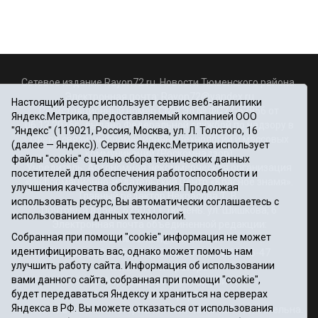
Сетевое издание Rayon72.ru. Новости Тюменского района.
Электронная почта:
Rayon72@yandex.ru
Настоящий ресурс использует сервис веб-аналитики
Регистрационный номер СМИ Эл № ФС77-67956 от
Яндекс.Метрика, предоставляемый компанией ООО
06.12.2016г., выдано Федеральной службой по надзору в
"Яндекс" (119021, Россия, Москва, ул. Л. Толстого, 16
сфере связи, информационных технологий и массовых
(далее — Яндекс)). Сервис Яндекс.Метрика использует
коммуникаций (Роскомнадзор)
файлы "cookie" с целью сбора технических данных
Учредитель: Автономная некоммерческая организация
посетителей для обеспечения работоспособности и
«Информационно-издательский центр «Красное знамя».
улучшения качества обслуживания. Продолжая
Главный редактор Некрасова Т. В.
использовать ресурс, Вы автоматически соглашаетесь с
Почтовый адрес: 625031 г.Тюмень. ул. Шишкова, 6
использованием данных технологий.
Электронная почта объединенной редакции:
Собранная при помощи "cookie" информация не может
krasnoeznam@rambler.ru
идентифицировать вас, однако может помочь нам
Телефоны 8 (3452) 34-80-60, 69-56-73, 69-56-47
улучшить работу сайта. Информация об использовании
Политика оператора
вами данного сайта, собранная при помощи "cookie",
Информация об учреждении
будет передаваться Яндексу и храниться на серверах
Публичная оферта
Яндекса в РФ. Вы можете отказаться от использования
При использовании материалов ссылка на сайт обязательна.