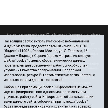
Сетевое издание Rayon72.ru. Новости Тюменского района.
Электронная почта:
Rayon72@yandex.ru
Настоящий ресурс использует сервис веб-аналитики
Регистрационный номер СМИ Эл № ФС77-67956 от
Яндекс.Метрика, предоставляемый компанией ООО
06.12.2016г., выдано Федеральной службой по надзору в
"Яндекс" (119021, Россия, Москва, ул. Л. Толстого, 16
сфере связи, информационных технологий и массовых
(далее — Яндекс)). Сервис Яндекс.Метрика использует
коммуникаций (Роскомнадзор)
файлы "cookie" с целью сбора технических данных
Учредитель: Автономная некоммерческая организация
посетителей для обеспечения работоспособности и
«Информационно-издательский центр «Красное знамя».
улучшения качества обслуживания. Продолжая
Главный редактор Некрасова Т. В.
использовать ресурс, Вы автоматически соглашаетесь с
Почтовый адрес: 625031 г.Тюмень. ул. Шишкова, 6
использованием данных технологий.
Электронная почта объединенной редакции:
Собранная при помощи "cookie" информация не может
krasnoeznam@rambler.ru
идентифицировать вас, однако может помочь нам
Телефоны 8 (3452) 34-80-60, 69-56-73, 69-56-47
улучшить работу сайта. Информация об использовании
Политика оператора
вами данного сайта, собранная при помощи "cookie",
Информация об учреждении
будет передаваться Яндексу и храниться на серверах
Публичная оферта