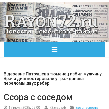
ГЛАВНАЯ
В деревне Патрушева тюменец избил мужчину.
ОБЩЕСТВО
Врачи диагностировали у гражданина
переломы двух ребер
ЭКОНОМИКА
Ссора с соседом
КУЛЬТУРА
17 июля 2025, 09:00
72.мвд.рф
Безопасность