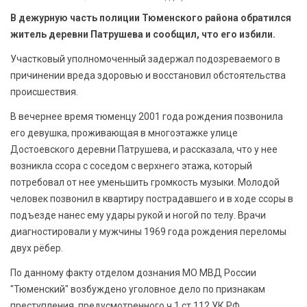
БЕЗОПАСНОСТЬ
В дежурную часть полиции Тюменского района обратился
житель деревни Патрушева и сообщил, что его избили.
СПОРТ
Участковый уполномоченный задержал подозреваемого в
причинении вреда здоровью и восстановил обстоятельства
АРХИВ PDF
происшествия.
В вечернее время тюменцу 2001 года рождения позвонила
его девушка, проживающая в многоэтажке улице
Достоевского деревни Патрушева, и рассказала, что у нее
возникла ссора с соседом с верхнего этажа, который
потребовал от нее уменьшить громкость музыки. Молодой
человек позвонил в квартиру пострадавшего и в ходе ссоры в
подъезде нанес ему удары рукой и ногой по телу. Врачи
диагностировали у мужчины 1969 года рождения переломы
двух рёбер.
По данному факту отделом дознания МО МВД России
"Тюменский" возбуждено уголовное дело по признакам
преступления, предусмотренного ч.1 ст.112 УК РФ