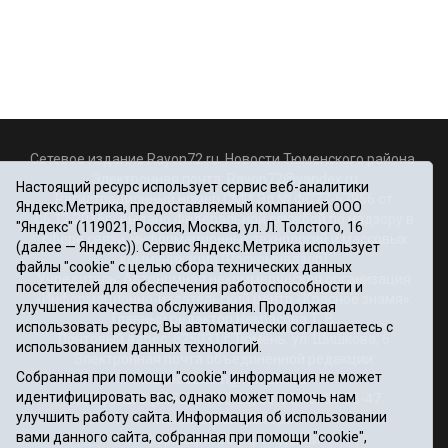
Сетевое издание Rayon72.ru. Новости Тюменского района.
Электронная почта:
Rayon72@yandex.ru
Настоящий ресурс использует сервис веб-аналитики
Регистрационный номер СМИ Эл № ФС77-67956 от
Яндекс.Метрика, предоставляемый компанией ООО
06.12.2016г., выдано Федеральной службой по надзору в
"Яндекс" (119021, Россия, Москва, ул. Л. Толстого, 16
сфере связи, информационных технологий и массовых
(далее — Яндекс)). Сервис Яндекс.Метрика использует
коммуникаций (Роскомнадзор)
файлы "cookie" с целью сбора технических данных
Учредитель: Автономная некоммерческая организация
посетителей для обеспечения работоспособности и
«Информационно-издательский центр «Красное знамя».
улучшения качества обслуживания. Продолжая
Главный редактор Некрасова Т. В.
использовать ресурс, Вы автоматически соглашаетесь с
Почтовый адрес: 625031 г.Тюмень. ул. Шишкова, 6
использованием данных технологий.
Электронная почта объединенной редакции:
Собранная при помощи "cookie" информация не может
krasnoeznam@rambler.ru
идентифицировать вас, однако может помочь нам
Телефоны 8 (3452) 34-80-60, 69-56-73, 69-56-47
улучшить работу сайта. Информация об использовании
Политика оператора
вами данного сайта, собранная при помощи "cookie",
Информация об учреждении