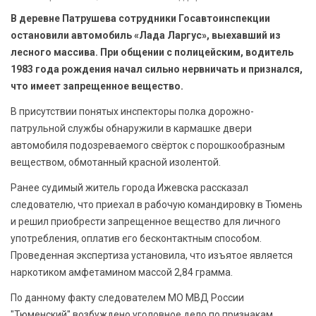
БЕЗОПАСНОСТЬ
В деревне Патрушева сотрудники Госавтоинспекции
остановили автомобиль «Лада Ларгус», выехавший из
СПОРТ
лесного массива. При общении с полицейским, водитель
1983 года рождения начал сильно нервничать и признался,
АРХИВ PDF
что имеет запрещенное вещество.
В присутствии понятых инспекторы полка дорожно-
патрульной службы обнаружили в кармашке двери
автомобиля подозреваемого свёрток с порошкообразным
веществом, обмотанный красной изолентой.
Ранее судимый житель города Ижевска рассказал
следователю, что приехал в рабочую командировку в Тюмень
и решил приобрести запрещенное вещество для личного
употребления, оплатив его бесконтактным способом.
Проведенная экспертиза установила, что изъятое является
наркотиком амфетамином массой 2,84 грамма.
По данному факту следователем МО МВД России
"Тюменский" возбуждено уголовное дело по признакам