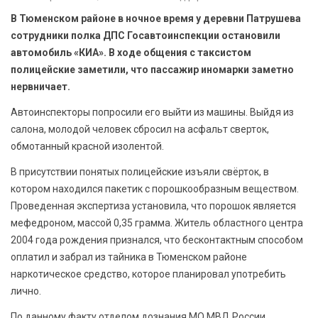
БЕЗОПАСНОСТЬ
В Тюменском районе в ночное время у деревни Патрушева
сотрудники полка ДПС Госавтоинспекции остановили
СПОРТ
автомобиль «КИА». В ходе общения с таксистом
полицейские заметили, что пассажир иномарки заметно
АРХИВ PDF
нервничает.
Автоинспекторы попросили его выйти из машины. Выйдя из
салона, молодой человек сбросил на асфальт сверток,
обмотанный красной изолентой.
В присутствии понятых полицейские изъяли свёрток, в
котором находился пакетик с порошкообразным веществом.
Проведенная экспертиза установила, что порошок является
мефедроном, массой 0,35 грамма. Житель областного центра
2004 года рождения признался, что бесконтактным способом
оплатил и забрал из тайника в Тюменском районе
наркотическое средство, которое планировал употребить
лично.
По данному факту отделом дознания МО МВД России