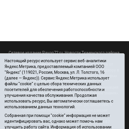
Сетевое издание Rayon72.ru. Новости Тюменского района.
Электронная почта:
Rayon72@yandex.ru
Настоящий ресурс использует сервис веб-аналитики
Регистрационный номер СМИ Эл № ФС77-67956 от
Яндекс.Метрика, предоставляемый компанией ООО
06.12.2016г., выдано Федеральной службой по надзору в
"Яндекс" (119021, Россия, Москва, ул. Л. Толстого, 16
сфере связи, информационных технологий и массовых
(далее — Яндекс)). Сервис Яндекс.Метрика использует
коммуникаций (Роскомнадзор)
файлы "cookie" с целью сбора технических данных
Учредитель: Автономная некоммерческая организация
посетителей для обеспечения работоспособности и
«Информационно-издательский центр «Красное знамя».
улучшения качества обслуживания. Продолжая
Главный редактор Некрасова Т. В.
использовать ресурс, Вы автоматически соглашаетесь с
Почтовый адрес: 625031 г.Тюмень. ул. Шишкова, 6
использованием данных технологий.
Электронная почта объединенной редакции:
Собранная при помощи "cookie" информация не может
krasnoeznam@rambler.ru
идентифицировать вас, однако может помочь нам
Телефоны 8 (3452) 34-80-60, 69-56-73, 69-56-47
улучшить работу сайта. Информация об использовании
Политика оператора