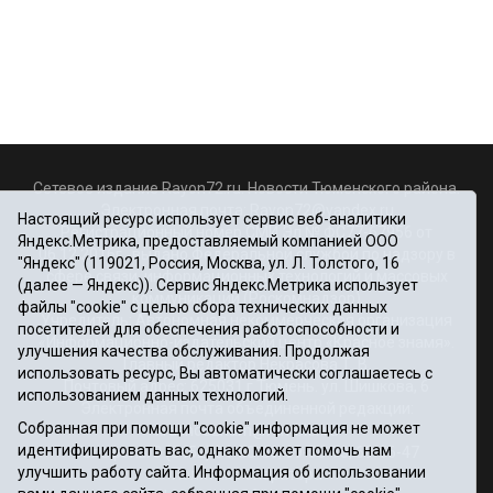
Сетевое издание Rayon72.ru. Новости Тюменского района.
Электронная почта:
Rayon72@yandex.ru
Настоящий ресурс использует сервис веб-аналитики
Регистрационный номер СМИ Эл № ФС77-67956 от
Яндекс.Метрика, предоставляемый компанией ООО
06.12.2016г., выдано Федеральной службой по надзору в
"Яндекс" (119021, Россия, Москва, ул. Л. Толстого, 16
сфере связи, информационных технологий и массовых
(далее — Яндекс)). Сервис Яндекс.Метрика использует
коммуникаций (Роскомнадзор)
файлы "cookie" с целью сбора технических данных
Учредитель: Автономная некоммерческая организация
посетителей для обеспечения работоспособности и
«Информационно-издательский центр «Красное знамя».
улучшения качества обслуживания. Продолжая
Главный редактор Некрасова Т. В.
использовать ресурс, Вы автоматически соглашаетесь с
Почтовый адрес: 625031 г.Тюмень. ул. Шишкова, 6
использованием данных технологий.
Электронная почта объединенной редакции:
Собранная при помощи "cookie" информация не может
krasnoeznam@rambler.ru
идентифицировать вас, однако может помочь нам
Телефоны 8 (3452) 34-80-60, 69-56-73, 69-56-47
улучшить работу сайта. Информация об использовании
Политика оператора