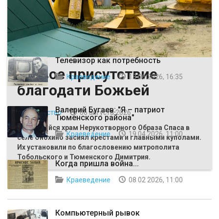
ВЫБОР РЕДАКЦИИ
Телевизор как потребность
Живое присутствие
Краеведение
13 06 2026, 16:35
благодати Божьей
Валерий Бугаев: "Я – патриот
Общество
06 августа 2026
Тюменского района"
Строящийся храм Нерукотворного Образа Спаса в
Краеведение
19 04 2026, 11:00
селе Онохино засиял крестами и главными куполами.
Их установили по благословению митрополита
Тобольского и Тюменского Димитрия.
Когда пришла война...
Краеведение
08 02 2026, 11:00
Компьютерный рывок