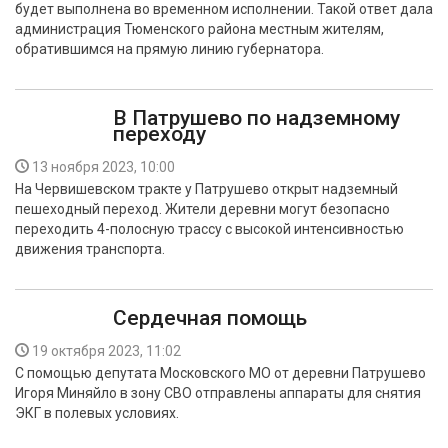
будет выполнена во временном исполнении. Такой ответ дала
БЕЗОПАСНОСТЬ
администрация Тюменского района местным жителям,
обратившимся на прямую линию губернатора.
СПОРТ
АРХИВ PDF
В Патрушево по надземному
переходу
13 ноября 2023, 10:00
На Червишевском тракте у Патрушево открыт надземный
пешеходный переход. Жители деревни могут безопасно
переходить 4-полосную трассу с высокой интенсивностью
движения транспорта.
Сердечная помощь
19 октября 2023, 11:02
С помощью депутата Московского МО от деревни Патрушево
Игоря Миняйло в зону СВО отправлены аппараты для снятия
ЭКГ в полевых условиях.