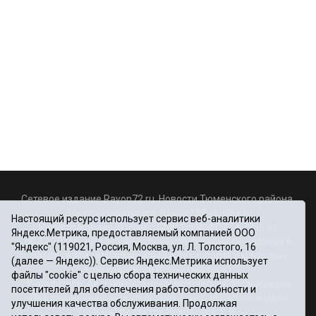
Сетевое издание Rayon72.ru. Новости Тюменского района.
Электронная почта:
Rayon72@yandex.ru
Настоящий ресурс использует сервис веб-аналитики
Регистрационный номер СМИ Эл № ФС77-67956 от
Яндекс.Метрика, предоставляемый компанией ООО
06.12.2016г., выдано Федеральной службой по надзору в
"Яндекс" (119021, Россия, Москва, ул. Л. Толстого, 16
сфере связи, информационных технологий и массовых
(далее — Яндекс)). Сервис Яндекс.Метрика использует
коммуникаций (Роскомнадзор)
файлы "cookie" с целью сбора технических данных
Учредитель: Автономная некоммерческая организация
посетителей для обеспечения работоспособности и
«Информационно-издательский центр «Красное знамя».
улучшения качества обслуживания. Продолжая
Главный редактор Некрасова Т. В.