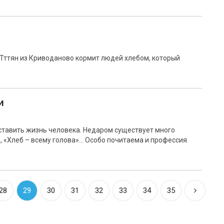
Тттян из Криводаново кормит людей хлебом, который
и
дставить жизнь человека. Недаром существует много
я», «Хлеб – всему голова»… Особо почитаема и профессия
28
29
30
31
32
33
34
35