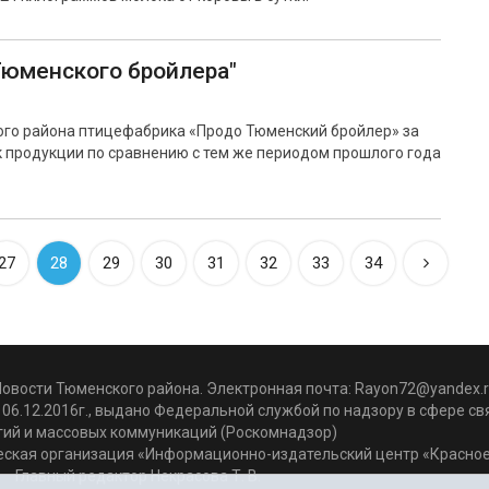
"Тюменского бройлера"
ого района птицефабрика «Продо Тюменский бройлер» за
 продукции по сравнению с тем же периодом прошлого года
27
28
29
30
31
32
33
34
Новости Тюменского района. Электронная почта:
Rayon72@yandex.r
06.12.2016г., выдано Федеральной службой по надзору в сфере с
гий и массовых коммуникаций (Роскомнадзор)
ская организация «Информационно-издательский центр «Красное
Главный редактор Некрасова Т. В.