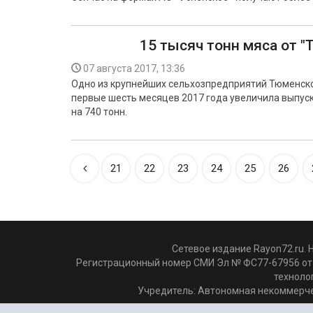
15 тысяч тонн мяса от 
07 августа 2017, 13:36
Одно из крупнейших сельхозпредприятий Тюменск
первые шесть месяцев 2017 года увеличила выпуск
на 740 тонн.
21
22
23
24
25
26
Сетевое издание Rayon72.ru. 
Регистрационный номер СМИ Эл № ФС77-67956 от 
техноло
Учредитель: Автономная некоммерче