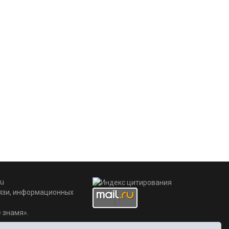
u
вязи, информационных
 знамя».