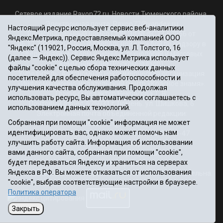
Сетевое издание Rayon72.ru. Новости Тюменского района.
Электронная почта:
Rayon72@yandex.ru
Настоящий ресурс использует сервис веб-аналитики
Регистрационный номер СМИ Эл № ФС77-67956 от
Яндекс.Метрика, предоставляемый компанией ООО
06.12.2016г., выдано Федеральной службой по надзору в
"Яндекс" (119021, Россия, Москва, ул. Л. Толстого, 16
сфере связи, информационных технологий и массовых
(далее — Яндекс)). Сервис Яндекс.Метрика использует
коммуникаций (Роскомнадзор)
файлы "cookie" с целью сбора технических данных
Учредитель: Автономная некоммерческая организация
посетителей для обеспечения работоспособности и
«Информационно-издательский центр «Красное знамя».
улучшения качества обслуживания. Продолжая
Главный редактор Некрасова Т. В.
использовать ресурс, Вы автоматически соглашаетесь с
Почтовый адрес: 625031 г.Тюмень. ул. Шишкова, 6
использованием данных технологий.
Электронная почта объединенной редакции:
Собранная при помощи "cookie" информация не может
krasnoeznam@rambler.ru
идентифицировать вас, однако может помочь нам
Телефоны 8 (3452) 34-80-60, 69-56-73, 69-56-47
улучшить работу сайта. Информация об использовании
Политика оператора
вами данного сайта, собранная при помощи "cookie",
Информация об учреждении
будет передаваться Яндексу и храниться на серверах
Публичная оферта
Яндекса в РФ. Вы можете отказаться от использования
При использовании материалов ссылка на сайт обязательна.
"cookie", выбрав соответствующие настройки в браузере.
12+
Политика оператора
Закрыть