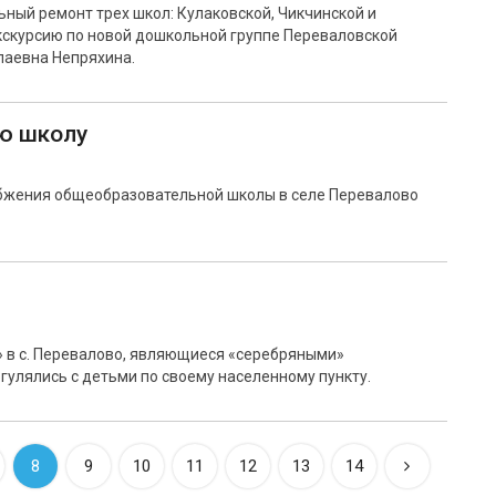
ьный ремонт трех школ: Кулаковской, Чикчинской и
кскурсию по новой дошкольной группе Переваловской
лаевна Непряхина.
ю школу
бжения общеобразовательной школы в селе Перевалово
» в с. Перевалово, являющиеся «серебряными»
огулялись с детьми по своему населенному пункту.
8
9
10
11
12
13
14