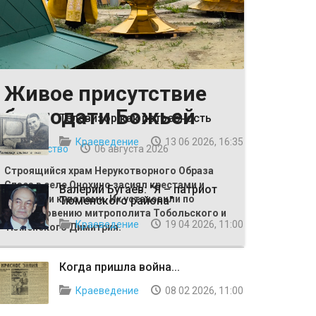
Живое присутствие
ВЫБОР РЕДАКЦИИ
благодати Божьей
Телевизор как потребность
Краеведение
13 06 2026, 16:35
Общество
06 августа 2026
Строящийся храм Нерукотворного Образа
Спаса в селе Онохино засиял крестами и
Валерий Бугаев: "Я – патриот
главными куполами. Их установили по
Тюменского района"
благословению митрополита Тобольского и
Краеведение
19 04 2026, 11:00
Тюменского Димитрия.
Когда пришла война...
Краеведение
08 02 2026, 11:00