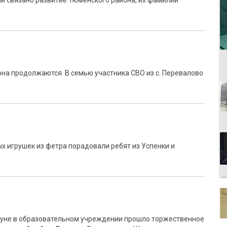
и связано развитие Тюменского района, их фамилии
на продолжаются. В семью участника СВО из с. Перевалово
 игрушек из фетра порадовали ребят из Успенки и
ануне в образовательном учреждении прошло торжественное