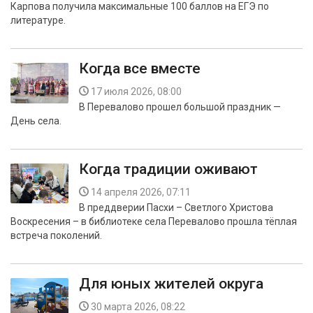
Карпова получила максимальные 100 баллов на ЕГЭ по
БЕЗОПАСНОСТЬ
литературе.
СПОРТ
Когда все вместе
АРХИВ PDF
17 июля 2026, 08:00
В Перевалово прошел большой праздник —
День села.
Когда традиции оживают
14 апреля 2026, 07:11
В преддверии Пасхи – Светлого Христова
Воскресения – в библиотеке села Перевалово прошла тёплая
встреча поколений.
Для юных жителей округа
30 марта 2026, 08:22