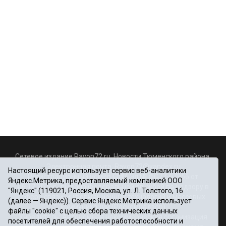
Сетевое издание Rayon72.ru. Новости Тюменского района.
Электронная почта:
Rayon72@yandex.ru
Настоящий ресурс использует сервис веб-аналитики
Регистрационный номер СМИ Эл № ФС77-67956 от
Яндекс.Метрика, предоставляемый компанией ООО
06.12.2016г., выдано Федеральной службой по надзору в
"Яндекс" (119021, Россия, Москва, ул. Л. Толстого, 16
сфере связи, информационных технологий и массовых
(далее — Яндекс)). Сервис Яндекс.Метрика использует
коммуникаций (Роскомнадзор)
файлы "cookie" с целью сбора технических данных
Учредитель: Автономная некоммерческая организация
посетителей для обеспечения работоспособности и