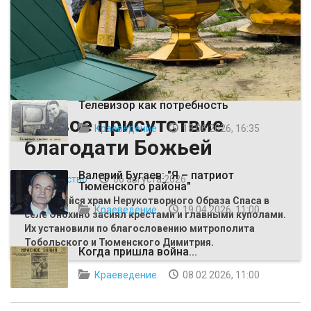
ВЫБОР РЕДАКЦИИ
Телевизор как потребность
Живое присутствие
Краеведение
13 06 2026, 16:35
благодати Божьей
Валерий Бугаев: "Я – патриот
Общество
06 августа 2026
Тюменского района"
Строящийся храм Нерукотворного Образа Спаса в
Краеведение
19 04 2026, 11:00
селе Онохино засиял крестами и главными куполами.
Их установили по благословению митрополита
Тобольского и Тюменского Димитрия.
Когда пришла война...
Краеведение
08 02 2026, 11:00