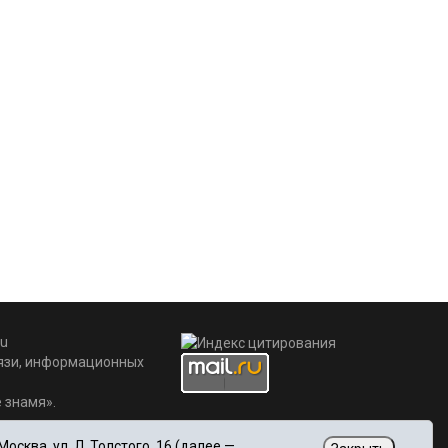
u
вязи, информационных
 знамя».
сква, ул. Л. Толстого, 16 (далее —