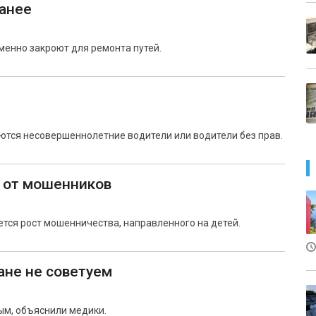
анее
енно закроют для ремонта путей.
ются несовершеннолетние водители или водители без прав.
и от мошенников
ется рост мошенничества, направленного на детей.
ане не советуем
ым, объяснили медики.