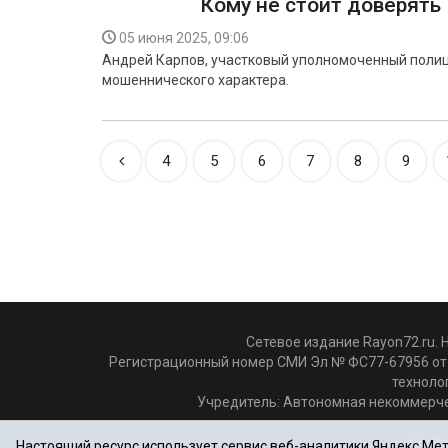
Кому не стоит доверять
05 июня 2025, 09:06
Андрей Карпов, участковый уполномоченный полиц
мошеннического характера.
4
5
6
7
8
9
Сетевое издание Rayon72.ru. 
Регистрационный номер СМИ Эл № ФС77-67956 от 
техноло
Учредитель: Автономная некоммерче
Почто
Настоящий ресурс использует сервис веб-аналитики Яндекс.Метр