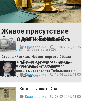
Живое присутствие
ВЫБОР РЕДАКЦИИ
благодати Божьей
Телевизор как потребность
Краеведение
13 06 2026, 16:35
Общество
06 августа 2026
Строящийся храм Нерукотворного Образа
Спаса в селе Онохино засиял крестами и
Валерий Бугаев: "Я – патриот
главными куполами. Их установили по
Тюменского района"
благословению митрополита Тобольского и
Краеведение
19 04 2026, 11:00
Тюменского Димитрия.
Когда пришла война...
Краеведение
08 02 2026, 11:00