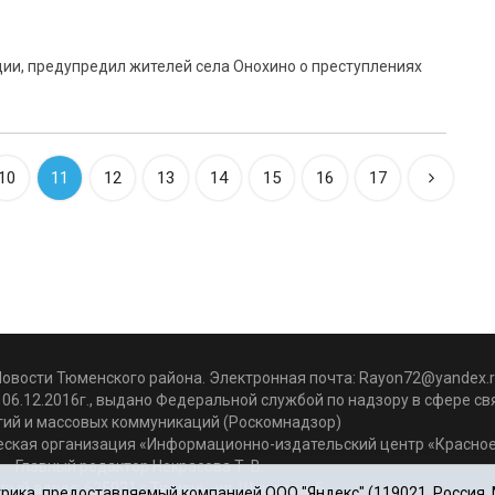
ии, предупредил жителей села Онохино о преступлениях
10
11
12
13
14
15
16
17
Новости Тюменского района. Электронная почта:
Rayon72@yandex.r
06.12.2016г., выдано Федеральной службой по надзору в сфере с
гий и массовых коммуникаций (Роскомнадзор)
ская организация «Информационно-издательский центр «Красное
Главный редактор Некрасова Т. В.
вый адрес: 625031 г.Тюмень. ул. Шишкова, 6
ика, предоставляемый компанией ООО "Яндекс" (119021, Россия, Мо