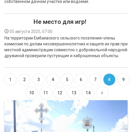
собственном дачном участке или водоёме.
Не место для игр!
05 августа 2025, 07:00
На территории Ембаевского сельского поселения члены
комиссии по делам несовершеннолетних и защите их прав при
местной администрации совместно с добровольной народной
дружиной проверили пустующие и заброшенных объекты.
1
2
3
4
5
6
7
8
9
10
11
12
13
14