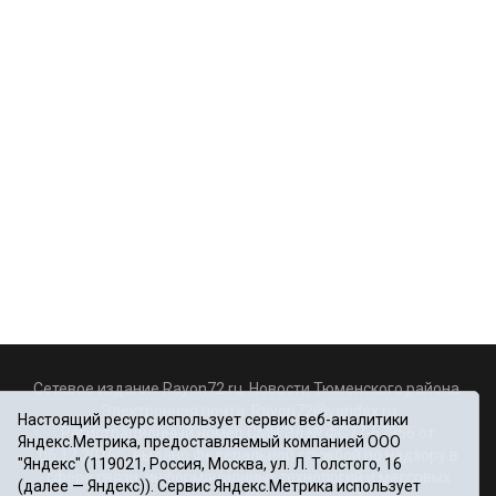
Сетевое издание Rayon72.ru. Новости Тюменского района.
Электронная почта:
Rayon72@yandex.ru
Настоящий ресурс использует сервис веб-аналитики
Регистрационный номер СМИ Эл № ФС77-67956 от
Яндекс.Метрика, предоставляемый компанией ООО
06.12.2016г., выдано Федеральной службой по надзору в
"Яндекс" (119021, Россия, Москва, ул. Л. Толстого, 16
сфере связи, информационных технологий и массовых
(далее — Яндекс)). Сервис Яндекс.Метрика использует