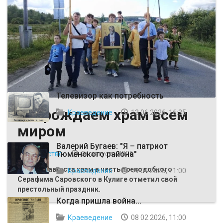
ВЫБОР РЕДАКЦИИ
Телевизор как потребность
Возрождаем храм всем
Краеведение
13 06 2026, 16:35
миром
Валерий Бугаев: "Я – патриот
Тюменского района"
Общество
04 августа 2026
Первого августа храм в честь преподобного
Краеведение
19 04 2026, 11:00
Серафима Саровского в Кулиге отметил свой
престольный праздник.
Когда пришла война...
Краеведение
08 02 2026, 11:00