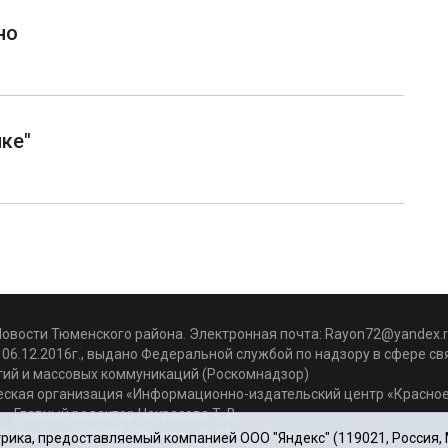
но
ке"
Новости Тюменского района. Электронная почта:
Rayon72@yandex.r
06.12.2016г., выдано Федеральной службой по надзору в сфере с
гий и массовых коммуникаций (Роскомнадзор)
ская организация «Информационно-издательский центр «Красное
Главный редактор Некрасова Т. В.
вый адрес: 625031 г.Тюмень. ул. Шишкова, 6
ика, предоставляемый компанией ООО "Яндекс" (119021, Россия, Мо