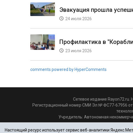
Эвакуация прошла успеш
24 июля 2026
Профилактика в "Корабли
23 июля 2026
comments powered by HyperComments
Сетевое издание Rayon72.ru. 
Регистрационный номер СМИ Эл № ФС77-67956 от 
техноло
Учредитель: Автономная некоммерче
Почто
Настоящий ресурс использует сервис веб-аналитики Яндекс.Метр