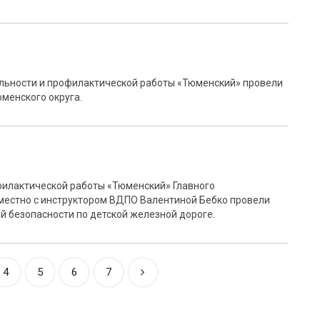
льности и профилактической работы «Тюменский» провели
менского округа.
филактической работы «Тюменский» Главного
местно с инструктором ВДПО Валентиной Бебко провели
й безопасности по детской железной дороге.
4
5
6
7