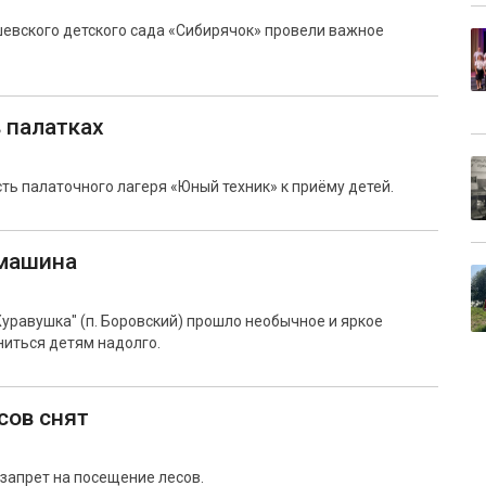
евского детского сада «Сибирячок» провели важное
 палатках
ь палаточного лагеря «Юный техник» к приёму детей.
 машина
уравушка" (п. Боровский) прошло необычное и яркое
ниться детям надолго.
сов снят
 запрет на посещение лесов.