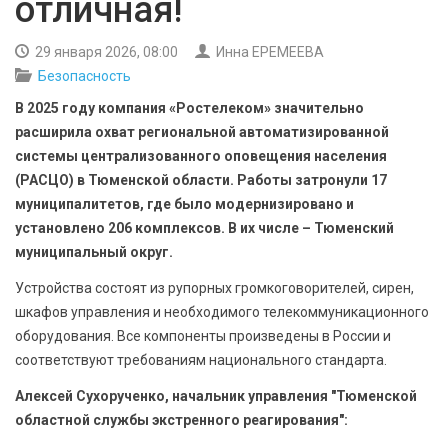
отличная!
БЕЗОПАСНОСТЬ
29 января 2026, 08:00
Инна ЕРЕМЕЕВА
СПОРТ
Безопасность
В 2025 году компания «Ростелеком» значительно
АРХИВ PDF
расширила охват региональной автоматизированной
системы централизованного оповещения населения
(РАСЦО) в Тюменской области. Работы затронули 17
муниципалитетов, где было модернизировано и
установлено 206 комплексов. В их числе – Тюменский
муниципальный округ.
Устройства состоят из рупорных громкоговорителей, сирен,
шкафов управления и необходимого телекоммуникационного
оборудования. Все компоненты произведены в России и
соответствуют требованиям национального стандарта.
Алексей Сухорученко, начальник управления "Тюменской
областной службы экстренного реагирования":