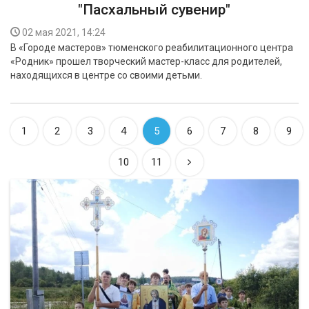
"Пасхальный сувенир"
02 мая 2021, 14:24
В «Городе мастеров» тюменского реабилитационного центра
«Родник» прошел творческий мастер-класс для родителей,
находящихся в центре со своими детьми.
1
2
3
4
5
6
7
8
9
10
11