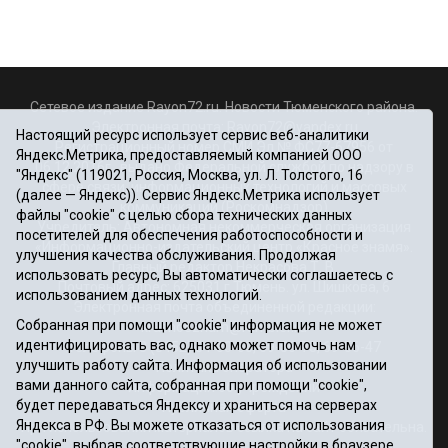
Сетевое издание Rayon72.ru. Новости Тюменского района.
Электронная почта:
Rayon72@yandex.ru
Настоящий ресурс использует сервис веб-аналитики
Регистрационный номер СМИ Эл № ФС77-67956 от
Яндекс.Метрика, предоставляемый компанией ООО
06.12.2016г., выдано Федеральной службой по надзору в
"Яндекс" (119021, Россия, Москва, ул. Л. Толстого, 16
сфере связи, информационных технологий и массовых
(далее — Яндекс)). Сервис Яндекс.Метрика использует
коммуникаций (Роскомнадзор)
файлы "cookie" с целью сбора технических данных
Учредитель: Автономная некоммерческая организация
посетителей для обеспечения работоспособности и
«Информационно-издательский центр «Красное знамя».
улучшения качества обслуживания. Продолжая
Главный редактор Некрасова Т. В.
использовать ресурс, Вы автоматически соглашаетесь с
Почтовый адрес: 625031 г.Тюмень. ул. Шишкова, 6
использованием данных технологий.
Электронная почта объединенной редакции:
Собранная при помощи "cookie" информация не может
krasnoeznam@rambler.ru
идентифицировать вас, однако может помочь нам
Телефоны 8 (3452) 34-80-60, 69-56-73, 69-56-47
улучшить работу сайта. Информация об использовании
Политика оператора
вами данного сайта, собранная при помощи "cookie",
Информация об учреждении
будет передаваться Яндексу и храниться на серверах
Публичная оферта
Яндекса в РФ. Вы можете отказаться от использования
При использовании материалов ссылка на сайт обязательна.
"cookie", выбрав соответствующие настройки в браузере.
12+