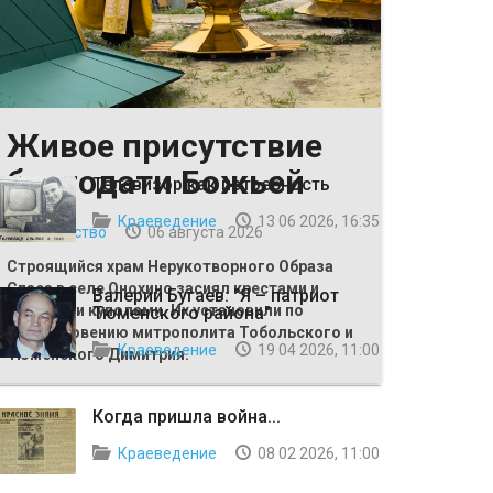
Живое присутствие
ВЫБОР РЕДАКЦИИ
благодати Божьей
Телевизор как потребность
Краеведение
13 06 2026, 16:35
Общество
06 августа 2026
Строящийся храм Нерукотворного Образа
Спаса в селе Онохино засиял крестами и
Валерий Бугаев: "Я – патриот
главными куполами. Их установили по
Тюменского района"
благословению митрополита Тобольского и
Краеведение
19 04 2026, 11:00
Тюменского Димитрия.
Когда пришла война...
Краеведение
08 02 2026, 11:00