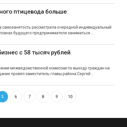
дного птицевода больше
на самозанятость рассмотрела очередной индивидуальный
 планах будущего предпринимателя заниматься …
бизнес с 58 тысяч рублей
дании межведомственной комиссии по выходу граждан на
дание провёл заместитель главы района Сергей …
5
6
7
8
9
10