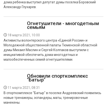
дома ребенка выступил депутат думы поселка Боровский
БЕЗОПАСНОСТЬ
Александр Глухарев.
СПОРТ
Огнетушители - многодетным
семьям
АРХИВ PDF
18 марта 2021, 10:00
Активисты волонтерского центра «Единой России» и
Молодежной общественной палаты Тюменской областной
думы Михаил Маслин и Сергей Колпаков выступили с
инициативой обеспечить дома многодетных и
малообеспеченных семей огнетушителями.
Обновили спорткомплекс
"Батыр"
11 марта 2021, 08:31
В спорткомплексе "Батыр" в поселке Андреевский появились
новые тренажеры, эспандеры, маты, тренировочные
манекены.