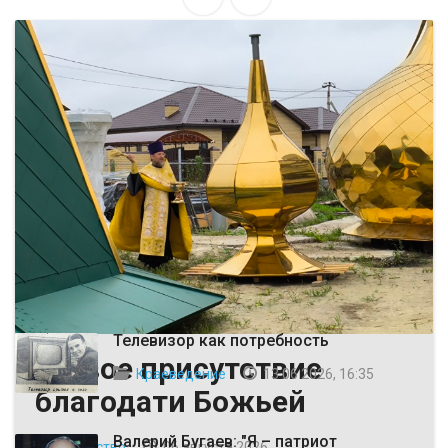
ВЫБОР РЕДАКЦИИ
Телевизор как потребность
Живое присутствие
Краеведение
13 06 2026, 16:35
благодати Божьей
Валерий Бугаев: "Я – патриот
Общество
06 августа 2026