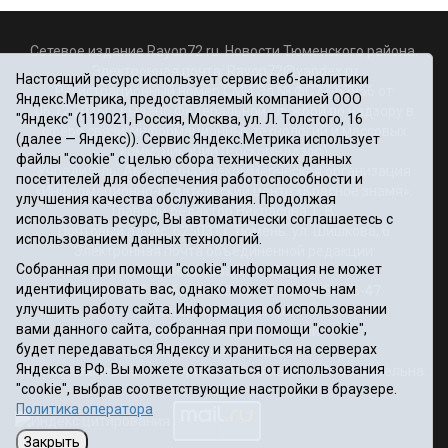
Сетевое издание Rayon72.ru. Новости Тюменского района.
Электронная почта:
Rayon72@yandex.ru
Настоящий ресурс использует сервис веб-аналитики
Регистрационный номер СМИ Эл № ФС77-67956 от
Яндекс.Метрика, предоставляемый компанией ООО
06.12.2016г., выдано Федеральной службой по надзору в
"Яндекс" (119021, Россия, Москва, ул. Л. Толстого, 16
сфере связи, информационных технологий и массовых
(далее — Яндекс)). Сервис Яндекс.Метрика использует
коммуникаций (Роскомнадзор)
файлы "cookie" с целью сбора технических данных
Учредитель: Автономная некоммерческая организация
посетителей для обеспечения работоспособности и
«Информационно-издательский центр «Красное знамя».
улучшения качества обслуживания. Продолжая
Главный редактор Некрасова Т. В.
использовать ресурс, Вы автоматически соглашаетесь с
Почтовый адрес: 625031 г.Тюмень. ул. Шишкова, 6
использованием данных технологий.
Электронная почта объединенной редакции:
Собранная при помощи "cookie" информация не может
krasnoeznam@rambler.ru
идентифицировать вас, однако может помочь нам
Телефоны 8 (3452) 34-80-60, 69-56-73, 69-56-47
улучшить работу сайта. Информация об использовании
Политика оператора
вами данного сайта, собранная при помощи "cookie",
Информация об учреждении
будет передаваться Яндексу и храниться на серверах
Публичная оферта
Яндекса в РФ. Вы можете отказаться от использования
При использовании материалов ссылка на сайт обязательна.
"cookie", выбрав соответствующие настройки в браузере.
12+
Политика оператора
Закрыть