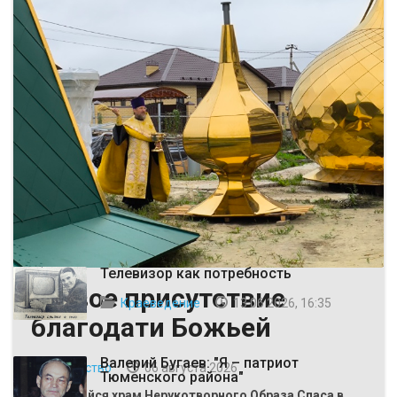
ВЫБОР РЕДАКЦИИ
Телевизор как потребность
Живое присутствие
Краеведение
13 06 2026, 16:35
благодати Божьей
Валерий Бугаев: "Я – патриот
Общество
06 августа 2026
Тюменского района"
Строящийся храм Нерукотворного Образа Спаса в