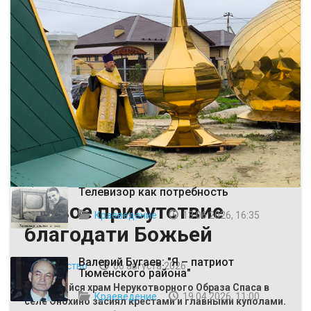
ВЫБОР РЕДАКЦИИ
Телевизор как потребность
Живое присутствие
Краеведение
13 06 2026, 16:35
благодати Божьей
Валерий Бугаев: "Я – патриот
Общество
06 августа 2026
Тюменского района"
Строящийся храм Нерукотворного Образа Спаса в
Краеведение
19 04 2026, 11:00
селе Онохино засиял крестами и главными куполами.