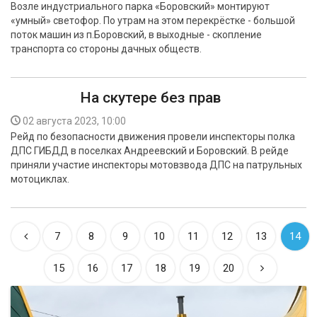
Возле индустриального парка «Боровский» монтируют
«умный» светофор. По утрам на этом перекрёстке - большой
поток машин из п.Боровский, в выходные - скопление
транспорта со стороны дачных обществ.
На скутере без прав
02 августа 2023, 10:00
Рейд по безопасности движения провели инспекторы полка
ДПС ГИБДД в поселках Андреевский и Боровский. В рейде
приняли участие инспекторы мотовзвода ДПС на патрульных
мотоциклах.
7
8
9
10
11
12
13
14
15
16
17
18
19
20