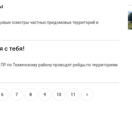
ы
довые осмотры частных придомовых территорий и
 с тебя!
и ПР по Тюменскому району проводят рейды по территориям
6
7
8
9
10
11